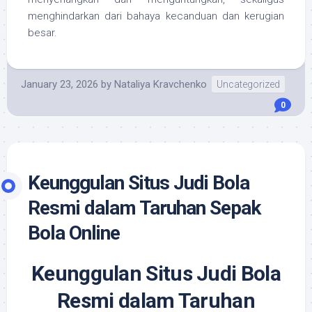
menghindarkan dari bahaya kecanduan dan kerugian
besar.
January 23, 2026
by
Nataliya Kravchenko
Uncategorized
0
Keunggulan Situs Judi Bola
Resmi dalam Taruhan Sepak
Bola Online
Keunggulan Situs Judi Bola
Resmi dalam Taruhan