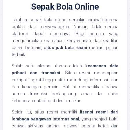
Sepak Bola Online
Taruhan sepak bola online semakin diminati karena
praktis dan menyenangkan. Namun, tidak semua
platform dapat dipercaya. Bagi pemain yang
mengutamakan keamanan, kenyamanan, dan keadilan
dalam bermain,
situs judi bola resmi
menjadi pilihan
terbaik.
Salah satu alasan utama adalah
keamanan data
pribadi dan transaksi
. Situs resmi menerapkan
enkripsi tingkat tinggi untuk melindungi informasi akun
dan keuangan pemain. Hal ini memastikan bahwa
semua transaksi berlangsung aman dan risiko
kebocoran data dapat diminimalkan.
Selain itu, situs resmi memiliki
lisensi resmi dari
lembaga pengawas internasional
, yang menjadi bukti
bahwa aktivitas taruhan diawasi secara ketat dan