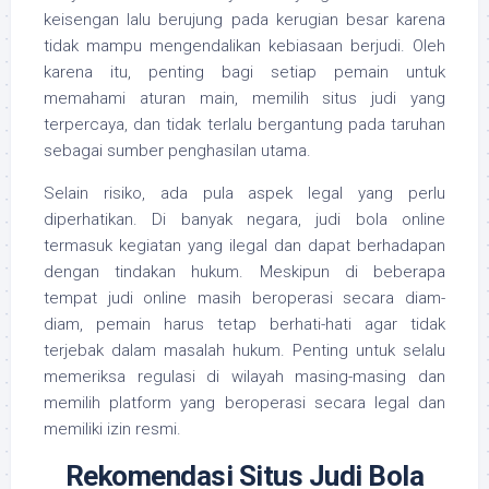
keisengan lalu berujung pada kerugian besar karena
tidak mampu mengendalikan kebiasaan berjudi. Oleh
karena itu, penting bagi setiap pemain untuk
memahami aturan main, memilih situs judi yang
terpercaya, dan tidak terlalu bergantung pada taruhan
sebagai sumber penghasilan utama.
Selain risiko, ada pula aspek legal yang perlu
diperhatikan. Di banyak negara, judi bola online
termasuk kegiatan yang ilegal dan dapat berhadapan
dengan tindakan hukum. Meskipun di beberapa
tempat judi online masih beroperasi secara diam-
diam, pemain harus tetap berhati-hati agar tidak
terjebak dalam masalah hukum. Penting untuk selalu
memeriksa regulasi di wilayah masing-masing dan
memilih platform yang beroperasi secara legal dan
memiliki izin resmi.
Rekomendasi Situs Judi Bola