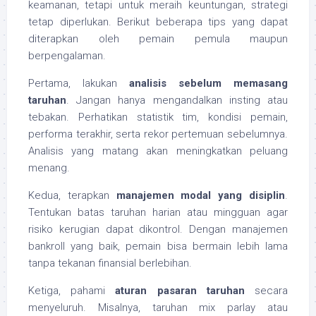
keamanan, tetapi untuk meraih keuntungan, strategi
tetap diperlukan. Berikut beberapa tips yang dapat
diterapkan oleh pemain pemula maupun
berpengalaman.
Pertama, lakukan
analisis sebelum memasang
taruhan
. Jangan hanya mengandalkan insting atau
tebakan. Perhatikan statistik tim, kondisi pemain,
performa terakhir, serta rekor pertemuan sebelumnya.
Analisis yang matang akan meningkatkan peluang
menang.
Kedua, terapkan
manajemen modal yang disiplin
.
Tentukan batas taruhan harian atau mingguan agar
risiko kerugian dapat dikontrol. Dengan manajemen
bankroll yang baik, pemain bisa bermain lebih lama
tanpa tekanan finansial berlebihan.
Ketiga, pahami
aturan pasaran taruhan
secara
menyeluruh. Misalnya, taruhan mix parlay atau