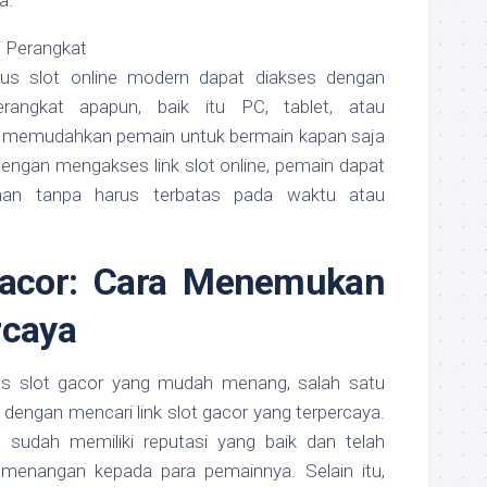
a.
i Perangkat
tus slot online modern dapat diakses dengan
rangkat apapun, baik itu PC, tablet, atau
i memudahkan pemain untuk bermain kapan saja
Dengan mengakses link slot online, pemain dapat
nan tanpa harus terbatas pada waktu atau
Gacor: Cara Menemukan
rcaya
s slot gacor yang mudah menang, salah satu
h dengan mencari link slot gacor yang terpercaya.
ya sudah memiliki reputasi yang baik dan telah
menangan kepada para pemainnya. Selain itu,