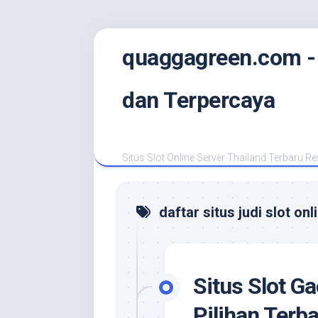
Skip
quaggagreen.com - 
to
content
dan Terpercaya
Situs Slot Online Server Thailand Terbaru 
daftar situs judi slot onl
Situs Slot 
Pilihan Terb