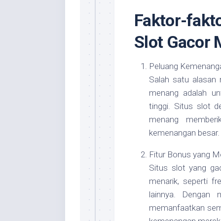
Faktor-fak
Slot Gacor 
Peluang Kemenanga
Salah satu alasan
menang adalah un
tinggi. Situs slot
menang memberik
kemenangan besar.
Fitur Bonus yang 
Situs slot yang ga
menarik, seperti f
lainnya. Dengan 
memanfaatkan semu