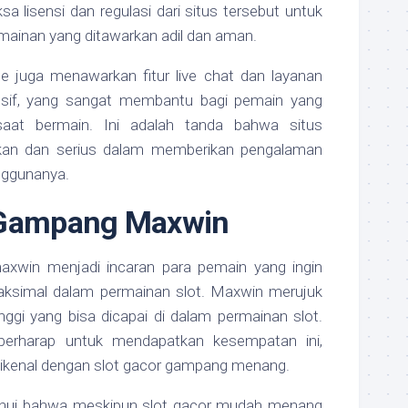
a lisensi dan regulasi dari situs tersebut untuk
ainan yang ditawarkan adil dan aman.
ine juga menawarkan fitur live chat dan layanan
nsif, yang sangat membantu bagi pemain yang
saat bermain. Ini adalah tanda bahwa situs
lkan dan serius dalam memberikan pengalaman
nggunanya.
 Gampang Maxwin
xwin menjadi incaran para pemain yang ingin
ksimal dalam permainan slot. Maxwin merujuk
ggi yang bisa dicapai di dalam permainan slot.
erharap untuk mendapatkan kesempatan ini,
 dikenal dengan slot gacor gampang menang.
ahui bahwa meskipun slot gacor mudah menang