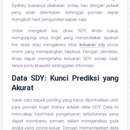
Sydney biasanya dilakukan setiap hari dengan jadwal
yang telah ditentukan, sehingga pemain dapat
mengikuti hasil pengundian kapan saja.
Untuk mengikuti live draw SDY, Anda cukup
mengunjungi situs togel yang menyediakan layanan
live draw atau mengakses situs
keluaran sdy
pools
resmi yang menayangkan hasilnya. Dengan demikian,
Anda dapat mengetahui keluaran SDY setiap saat,
tanpa perlu khawatir ketinggalan informasi.
Data SDY: Kunci Prediksi yang
Akurat
Salah satu aspek penting yang harus diperhatikan oleh
para pemain togel Sidney adalah data SDY. Data ini
mencakup hasil-hasil pengeluaran sebelumnya yang
dapat membantu pemain dalam menganalisis pola
angka yang sering keluar. Dengan memanfaatkan data