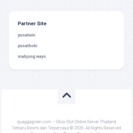
Partner Site
pusatwin
pusathoki
mahjong ways
quaggagreen.com – Situs Slot Online Server Thailand
Terbaru Resmi dan Terpercaya © 2026. All Rights Reserved.