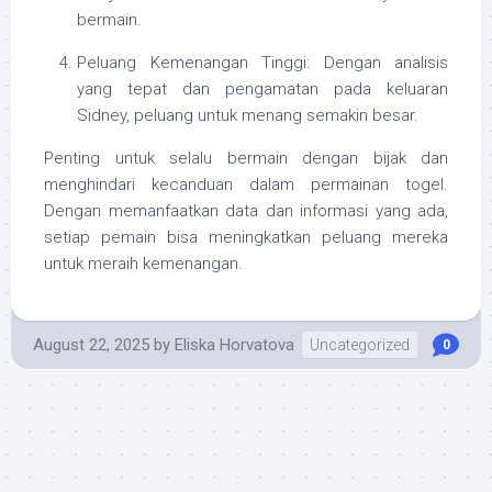
bermain.
Peluang Kemenangan Tinggi: Dengan analisis
yang tepat dan pengamatan pada keluaran
Sidney, peluang untuk menang semakin besar.
Penting untuk selalu bermain dengan bijak dan
menghindari kecanduan dalam permainan togel.
Dengan memanfaatkan data dan informasi yang ada,
setiap pemain bisa meningkatkan peluang mereka
untuk meraih kemenangan.
August 22, 2025
by
Eliska Horvatova
Uncategorized
0