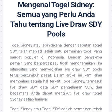
Mengenal Togel Sidney:
Semua yang Perlu Anda
Tahu tentang Live Draw SDY
Pools
Togel Sidney atau lebih dikenal dengan sebutan Togel
SDY, telah menjadi salah satu permainan togel yang
sangat populer di Indonesia. Dengan banyaknya
pemain yang berpartisipasi, tidak mengherankan jika
situs-situs yang menyediakan live draw SDY pools
terus bertumbuh pesat. Dalam artikel ini, kami akan
membahas segala hal terkait Togel Sidney, termasuk
live draw SDY, data SDY, pengeluaran SDY, dan
bagaimana Anda dapat mengikuti live draw togel
Sydney setiap harinya.
Togel Sidney atau Togel SDY adalah permainan tebak