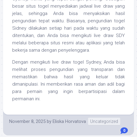
besar situs togel menyediakan jadwal live draw yang
jelas, sehingga Anda bisa menyaksikan hasil
pengundian tepat waktu. Biasanya, pengundian togel
Sidney dilakukan setiap hari pada waktu yang sudah
ditentukan, dan Anda bisa mengikuti live draw SDY
melalui beberapa situs resmi atau aplikasi yang telah
bekerja sama dengan penyelenggara.
Dengan mengikuti live draw togel Sydney, Anda bisa
melihat proses pengundian yang transparan dan
memastikan bahwa hasil yang keluar tidak
dimanipulasi. Ini memberikan rasa aman dan adil bagi
para pemain yang ingin berpartisipasi dalam
permainan ini.
November 8, 2025
by
Eliska Horvatova
Uncategorized
0