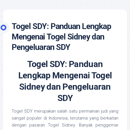
Togel SDY: Panduan Lengkap
Mengenai Togel Sidney dan
Pengeluaran SDY
Togel SDY: Panduan
Lengkap Mengenai Togel
Sidney dan Pengeluaran
SDY
Togel SDY merupakan salah satu permainan judi yang
sangat populer di Indonesia, terutama yang berkaitan
dengan pasaran Togel Sidney. Banyak penggemar