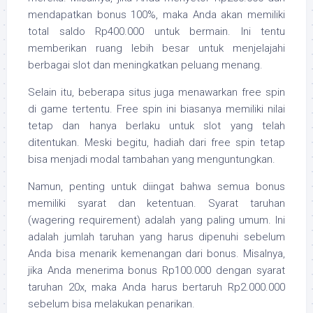
mendapatkan bonus 100%, maka Anda akan memiliki
total saldo Rp400.000 untuk bermain. Ini tentu
memberikan ruang lebih besar untuk menjelajahi
berbagai slot dan meningkatkan peluang menang.
Selain itu, beberapa situs juga menawarkan free spin
di game tertentu. Free spin ini biasanya memiliki nilai
tetap dan hanya berlaku untuk slot yang telah
ditentukan. Meski begitu, hadiah dari free spin tetap
bisa menjadi modal tambahan yang menguntungkan.
Namun, penting untuk diingat bahwa semua bonus
memiliki syarat dan ketentuan. Syarat taruhan
(wagering requirement) adalah yang paling umum. Ini
adalah jumlah taruhan yang harus dipenuhi sebelum
Anda bisa menarik kemenangan dari bonus. Misalnya,
jika Anda menerima bonus Rp100.000 dengan syarat
taruhan 20x, maka Anda harus bertaruh Rp2.000.000
sebelum bisa melakukan penarikan.