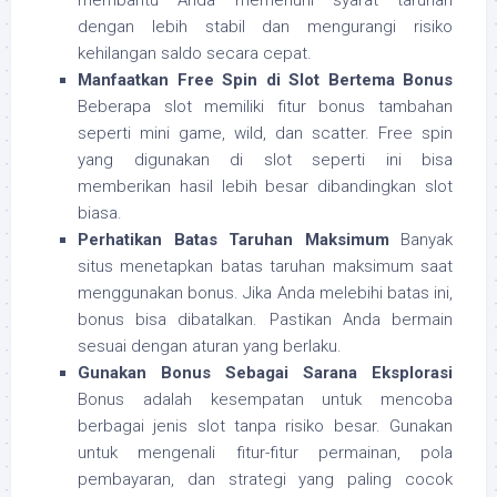
membantu Anda memenuhi syarat taruhan
dengan lebih stabil dan mengurangi risiko
kehilangan saldo secara cepat.
Manfaatkan Free Spin di Slot Bertema Bonus
Beberapa slot memiliki fitur bonus tambahan
seperti mini game, wild, dan scatter. Free spin
yang digunakan di slot seperti ini bisa
memberikan hasil lebih besar dibandingkan slot
biasa.
Perhatikan Batas Taruhan Maksimum
Banyak
situs menetapkan batas taruhan maksimum saat
menggunakan bonus. Jika Anda melebihi batas ini,
bonus bisa dibatalkan. Pastikan Anda bermain
sesuai dengan aturan yang berlaku.
Gunakan Bonus Sebagai Sarana Eksplorasi
Bonus adalah kesempatan untuk mencoba
berbagai jenis slot tanpa risiko besar. Gunakan
untuk mengenali fitur-fitur permainan, pola
pembayaran, dan strategi yang paling cocok