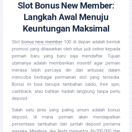
Slot Bonus New Member:
Langkah Awal Menuju
Keuntungan Maksimal
Slot
bonus new member
100 di depan adalah bentuk
promosi yang ditawarkan oleh situs judi online kepada
pemain baru yang baru saja mendaftar. Tujuan
utamanya adalah memberikan insentif agar pemain
merasa lebih percaya diri dan antusias dalam
mencoba berbagai permainan slot yang tersedia.
Bonus ini bisa berupa tambahan saldo, free spin,
cashback, atau bahkan hadiah langsung tanpa perlu
deposit.
Salah satu jenis yang paling umum adalah bonus
deposit, di mana pemain akan mendapatkan
persentase tambahan dari jumlah deposit pertama
mereka. Misalnya, jika Anda menyetor Rp200.000 dan