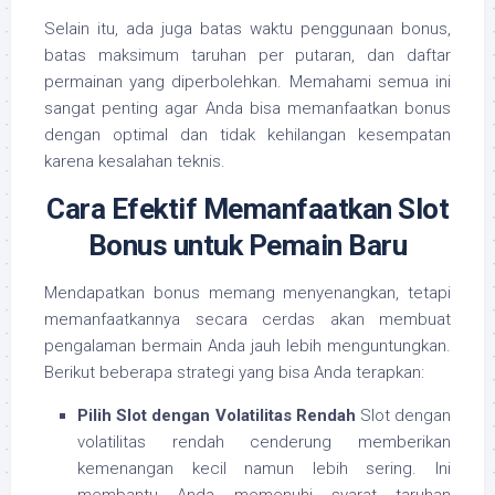
Selain itu, ada juga batas waktu penggunaan bonus,
batas maksimum taruhan per putaran, dan daftar
permainan yang diperbolehkan. Memahami semua ini
sangat penting agar Anda bisa memanfaatkan bonus
dengan optimal dan tidak kehilangan kesempatan
karena kesalahan teknis.
Cara Efektif Memanfaatkan Slot
Bonus untuk Pemain Baru
Mendapatkan bonus memang menyenangkan, tetapi
memanfaatkannya secara cerdas akan membuat
pengalaman bermain Anda jauh lebih menguntungkan.
Berikut beberapa strategi yang bisa Anda terapkan:
Pilih Slot dengan Volatilitas Rendah
Slot dengan
volatilitas rendah cenderung memberikan
kemenangan kecil namun lebih sering. Ini