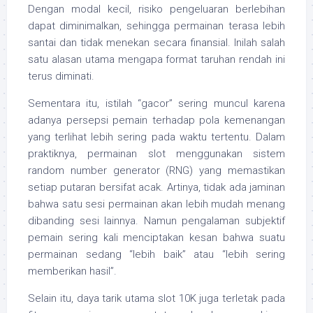
Dengan modal kecil, risiko pengeluaran berlebihan
dapat diminimalkan, sehingga permainan terasa lebih
santai dan tidak menekan secara finansial. Inilah salah
satu alasan utama mengapa format taruhan rendah ini
terus diminati.
Sementara itu, istilah “gacor” sering muncul karena
adanya persepsi pemain terhadap pola kemenangan
yang terlihat lebih sering pada waktu tertentu. Dalam
praktiknya, permainan slot menggunakan sistem
random number generator (RNG) yang memastikan
setiap putaran bersifat acak. Artinya, tidak ada jaminan
bahwa satu sesi permainan akan lebih mudah menang
dibanding sesi lainnya. Namun pengalaman subjektif
pemain sering kali menciptakan kesan bahwa suatu
permainan sedang “lebih baik” atau “lebih sering
memberikan hasil”.
Selain itu, daya tarik utama slot 10K juga terletak pada