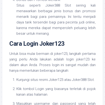
Situs seperti Joker388 Slot sering kali
menawarkan berbagai jenis bonus dan promosi
menarik bagi para pemainnya. Ini tentu menjadi
daya tarik tersendiri bagi para pecinta judi online,
karena mereka dapat memperoleh peluang lebih
besar untuk menang.
Cara Login Joker123
Untuk bisa mulai bermain di joker123, langkah pertama
yang perlu Anda lakukan adalah login joker123 ke
dalam akun Anda. Proses login ini sangat mudah dan
hanya memerlukan beberapa langkah:
Kunjungi situs resmi Joker123 atau Joker388 Slot.
Klik tombol Login yang biasanya terletak di pojok
kanan atas halaman.
Masukkan username dan password yang telah