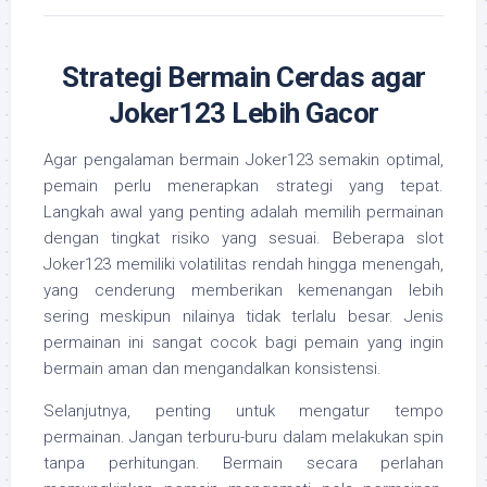
Strategi Bermain Cerdas agar
Joker123 Lebih Gacor
Agar pengalaman bermain Joker123 semakin optimal,
pemain perlu menerapkan strategi yang tepat.
Langkah awal yang penting adalah memilih permainan
dengan tingkat risiko yang sesuai. Beberapa slot
Joker123 memiliki volatilitas rendah hingga menengah,
yang cenderung memberikan kemenangan lebih
sering meskipun nilainya tidak terlalu besar. Jenis
permainan ini sangat cocok bagi pemain yang ingin
bermain aman dan mengandalkan konsistensi.
Selanjutnya, penting untuk mengatur tempo
permainan. Jangan terburu-buru dalam melakukan spin
tanpa perhitungan. Bermain secara perlahan