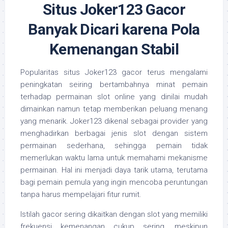
Situs Joker123 Gacor
Banyak Dicari karena Pola
Kemenangan Stabil
Popularitas situs Joker123 gacor terus mengalami
peningkatan seiring bertambahnya minat pemain
terhadap permainan slot online yang dinilai mudah
dimainkan namun tetap memberikan peluang menang
yang menarik. Joker123 dikenal sebagai provider yang
menghadirkan berbagai jenis slot dengan sistem
permainan sederhana, sehingga pemain tidak
memerlukan waktu lama untuk memahami mekanisme
permainan. Hal ini menjadi daya tarik utama, terutama
bagi pemain pemula yang ingin mencoba peruntungan
tanpa harus mempelajari fitur rumit.
Istilah gacor sering dikaitkan dengan slot yang memiliki
frekuensi kemenangan cukup sering, meskipun