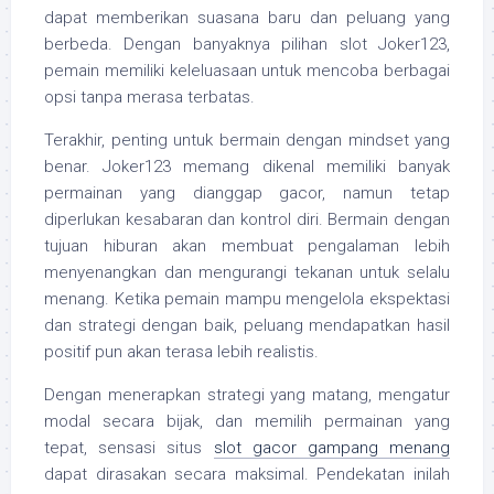
dapat memberikan suasana baru dan peluang yang
berbeda. Dengan banyaknya pilihan slot Joker123,
pemain memiliki keleluasaan untuk mencoba berbagai
opsi tanpa merasa terbatas.
Terakhir, penting untuk bermain dengan mindset yang
benar. Joker123 memang dikenal memiliki banyak
permainan yang dianggap gacor, namun tetap
diperlukan kesabaran dan kontrol diri. Bermain dengan
tujuan hiburan akan membuat pengalaman lebih
menyenangkan dan mengurangi tekanan untuk selalu
menang. Ketika pemain mampu mengelola ekspektasi
dan strategi dengan baik, peluang mendapatkan hasil
positif pun akan terasa lebih realistis.
Dengan menerapkan strategi yang matang, mengatur
modal secara bijak, dan memilih permainan yang
tepat, sensasi situs
slot gacor gampang menang
dapat dirasakan secara maksimal. Pendekatan inilah