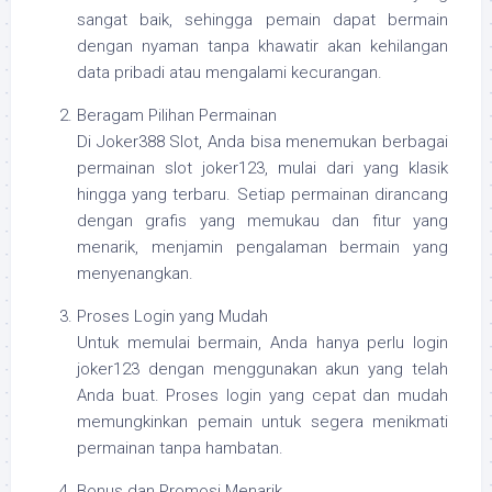
sangat baik, sehingga pemain dapat bermain
dengan nyaman tanpa khawatir akan kehilangan
data pribadi atau mengalami kecurangan.
Beragam Pilihan Permainan
Di Joker388 Slot, Anda bisa menemukan berbagai
permainan slot joker123, mulai dari yang klasik
hingga yang terbaru. Setiap permainan dirancang
dengan grafis yang memukau dan fitur yang
menarik, menjamin pengalaman bermain yang
menyenangkan.
Proses Login yang Mudah
Untuk memulai bermain, Anda hanya perlu login
joker123 dengan menggunakan akun yang telah
Anda buat. Proses login yang cepat dan mudah
memungkinkan pemain untuk segera menikmati
permainan tanpa hambatan.
Bonus dan Promosi Menarik