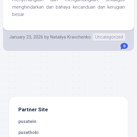
menghindarkan dari bahaya kecanduan dan kerugian
besar.
January 23, 2026
by
Nataliya Kravchenko
Uncategorized
0
Partner Site
pusatwin
pusathoki