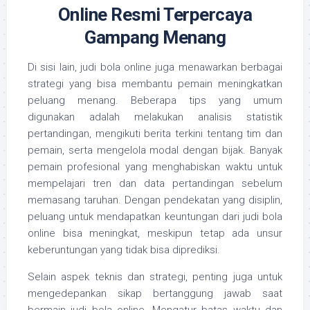
Online Resmi Terpercaya
Gampang Menang
Di sisi lain, judi bola online juga menawarkan berbagai
strategi yang bisa membantu pemain meningkatkan
peluang menang. Beberapa tips yang umum
digunakan adalah melakukan analisis statistik
pertandingan, mengikuti berita terkini tentang tim dan
pemain, serta mengelola modal dengan bijak. Banyak
pemain profesional yang menghabiskan waktu untuk
mempelajari tren dan data pertandingan sebelum
memasang taruhan. Dengan pendekatan yang disiplin,
peluang untuk mendapatkan keuntungan dari judi bola
online bisa meningkat, meskipun tetap ada unsur
keberuntungan yang tidak bisa diprediksi.
Selain aspek teknis dan strategi, penting juga untuk
mengedepankan sikap bertanggung jawab saat