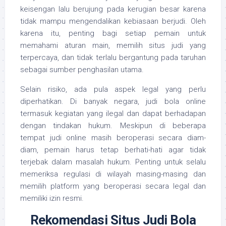
keisengan lalu berujung pada kerugian besar karena
tidak mampu mengendalikan kebiasaan berjudi. Oleh
karena itu, penting bagi setiap pemain untuk
memahami aturan main, memilih situs judi yang
terpercaya, dan tidak terlalu bergantung pada taruhan
sebagai sumber penghasilan utama.
Selain risiko, ada pula aspek legal yang perlu
diperhatikan. Di banyak negara, judi bola online
termasuk kegiatan yang ilegal dan dapat berhadapan
dengan tindakan hukum. Meskipun di beberapa
tempat judi online masih beroperasi secara diam-
diam, pemain harus tetap berhati-hati agar tidak
terjebak dalam masalah hukum. Penting untuk selalu
memeriksa regulasi di wilayah masing-masing dan
memilih platform yang beroperasi secara legal dan
memiliki izin resmi.
Rekomendasi Situs Judi Bola