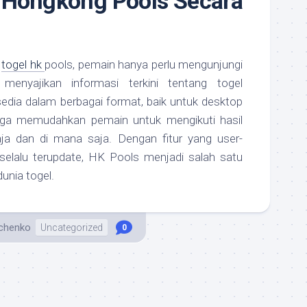
Hongkong Pools Secara
s
togel hk
pools, pemain hanya perlu mengunjungi
enyajikan informasi terkini tentang togel
sedia dalam berbagai format, baik untuk desktop
gga memudahkan pemain untuk mengikuti hasil
ja dan di mana saja. Dengan fitur yang user-
 selalu terupdate, HK Pools menjadi salah satu
unia togel.
vchenko
Uncategorized
0