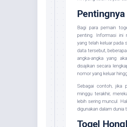
Pentingnya
Bagi para pemain tog
penting. Informasi i
yang telah keluar pada
data tersebut, beberapa
angka-angka yang ak
disajikan secara lengk
nomor yang keluar hing
Sebagai contoh, jika 
minggu terakhir, mer
lebih sering muncul. Ha
digunakan dalam dunia t
Togel Hong