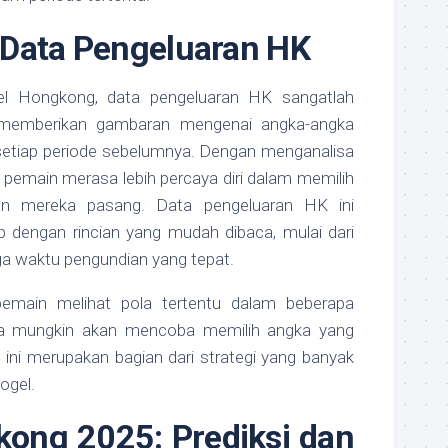
 Data Pengeluaran HK
el Hongkong, data pengeluaran HK sangatlah
ni memberikan gambaran mengenai angka-angka
 setiap periode sebelumnya. Dengan menganalisa
 pemain merasa lebih percaya diri dalam memilih
an mereka pasang. Data pengeluaran HK ini
ap dengan rincian yang mudah dibaca, mulai dari
ga waktu pengundian yang tepat.
pemain melihat pola tertentu dalam beberapa
eka mungkin akan mencoba memilih angka yang
l ini merupakan bagian dari strategi yang banyak
ogel.
kong 2025: Prediksi dan