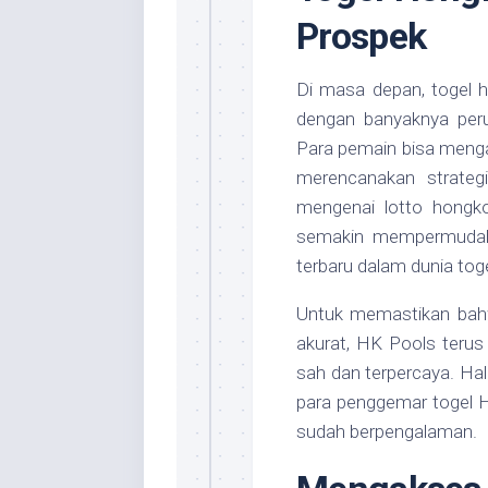
Prospek
Di masa depan, togel 
dengan banyaknya peru
Para pemain bisa menga
merencanakan strategi 
mengenai lotto hongko
semakin mempermudah
terbaru dalam dunia to
Untuk memastikan bah
akurat, HK Pools teru
sah dan terpercaya. Hal
para penggemar togel 
sudah berpengalaman.