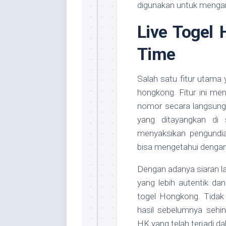
digunakan untuk mengana
Live Togel
Time
Salah satu fitur utama 
hongkong. Fitur ini me
nomor secara langsung
yang ditayangkan di
menyaksikan pengundi
bisa mengetahui dengan 
Dengan adanya siaran l
yang lebih autentik da
togel Hongkong. Tidak 
hasil sebelumnya sehi
HK yang telah terjadi da