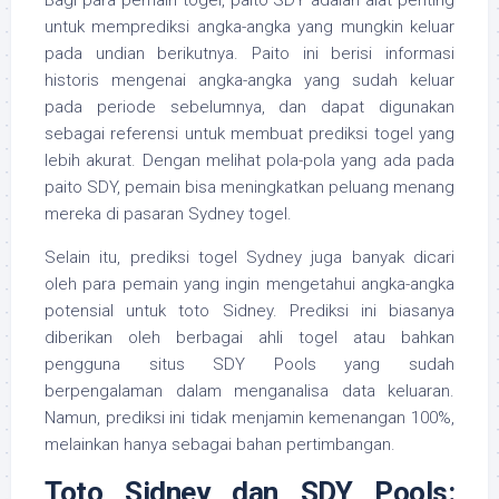
Bagi para pemain togel, paito SDY adalah alat penting
untuk memprediksi angka-angka yang mungkin keluar
pada undian berikutnya. Paito ini berisi informasi
historis mengenai angka-angka yang sudah keluar
pada periode sebelumnya, dan dapat digunakan
sebagai referensi untuk membuat prediksi togel yang
lebih akurat. Dengan melihat pola-pola yang ada pada
paito SDY, pemain bisa meningkatkan peluang menang
mereka di pasaran Sydney togel.
Selain itu, prediksi togel Sydney juga banyak dicari
oleh para pemain yang ingin mengetahui angka-angka
potensial untuk toto Sidney. Prediksi ini biasanya
diberikan oleh berbagai ahli togel atau bahkan
pengguna situs SDY Pools yang sudah
berpengalaman dalam menganalisa data keluaran.
Namun, prediksi ini tidak menjamin kemenangan 100%,
melainkan hanya sebagai bahan pertimbangan.
Toto Sidney dan SDY Pools: