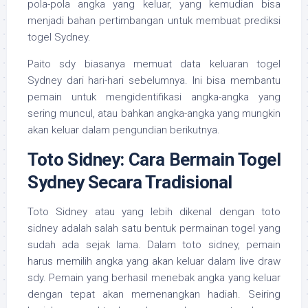
pola-pola angka yang keluar, yang kemudian bisa
menjadi bahan pertimbangan untuk membuat prediksi
togel Sydney.
Paito sdy biasanya memuat data keluaran togel
Sydney dari hari-hari sebelumnya. Ini bisa membantu
pemain untuk mengidentifikasi angka-angka yang
sering muncul, atau bahkan angka-angka yang mungkin
akan keluar dalam pengundian berikutnya.
Toto Sidney: Cara Bermain Togel
Sydney Secara Tradisional
Toto Sidney atau yang lebih dikenal dengan toto
sidney adalah salah satu bentuk permainan togel yang
sudah ada sejak lama. Dalam toto sidney, pemain
harus memilih angka yang akan keluar dalam live draw
sdy. Pemain yang berhasil menebak angka yang keluar
dengan tepat akan memenangkan hadiah. Seiring