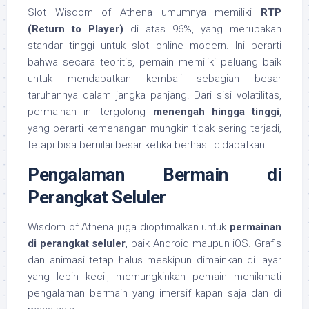
Slot Wisdom of Athena umumnya memiliki
RTP
(Return to Player)
di atas 96%, yang merupakan
standar tinggi untuk slot online modern. Ini berarti
bahwa secara teoritis, pemain memiliki peluang baik
untuk mendapatkan kembali sebagian besar
taruhannya dalam jangka panjang. Dari sisi volatilitas,
permainan ini tergolong
menengah hingga tinggi
,
yang berarti kemenangan mungkin tidak sering terjadi,
tetapi bisa bernilai besar ketika berhasil didapatkan.
Pengalaman Bermain di
Perangkat Seluler
Wisdom of Athena juga dioptimalkan untuk
permainan
di perangkat seluler
, baik Android maupun iOS. Grafis
dan animasi tetap halus meskipun dimainkan di layar
yang lebih kecil, memungkinkan pemain menikmati
pengalaman bermain yang imersif kapan saja dan di