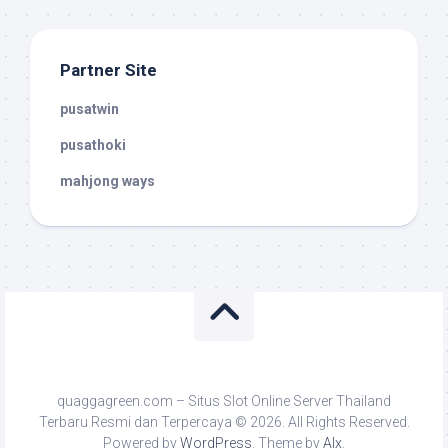
Partner Site
pusatwin
pusathoki
mahjong ways
quaggagreen.com – Situs Slot Online Server Thailand
Terbaru Resmi dan Terpercaya © 2026. All Rights Reserved.
Powered by
WordPress
. Theme by
Alx
.