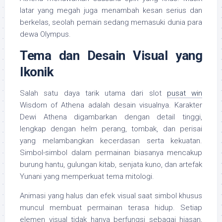
latar yang megah juga menambah kesan serius dan
berkelas, seolah pemain sedang memasuki dunia para
dewa Olympus.
Tema dan Desain Visual yang
Ikonik
Salah satu daya tarik utama dari slot
pusat win
Wisdom of Athena adalah desain visualnya. Karakter
Dewi Athena digambarkan dengan detail tinggi,
lengkap dengan helm perang, tombak, dan perisai
yang melambangkan kecerdasan serta kekuatan.
Simbol-simbol dalam permainan biasanya mencakup
burung hantu, gulungan kitab, senjata kuno, dan artefak
Yunani yang memperkuat tema mitologi.
Animasi yang halus dan efek visual saat simbol khusus
muncul membuat permainan terasa hidup. Setiap
elemen visual tidak hanya berfungsi sebagai hiasan,