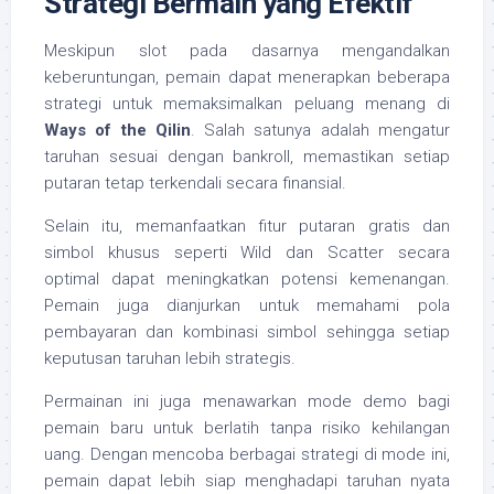
Strategi Bermain yang Efektif
Meskipun slot pada dasarnya mengandalkan
keberuntungan, pemain dapat menerapkan beberapa
strategi untuk memaksimalkan peluang menang di
Ways of the Qilin
. Salah satunya adalah mengatur
taruhan sesuai dengan bankroll, memastikan setiap
putaran tetap terkendali secara finansial.
Selain itu, memanfaatkan fitur putaran gratis dan
simbol khusus seperti Wild dan Scatter secara
optimal dapat meningkatkan potensi kemenangan.
Pemain juga dianjurkan untuk memahami pola
pembayaran dan kombinasi simbol sehingga setiap
keputusan taruhan lebih strategis.
Permainan ini juga menawarkan mode demo bagi
pemain baru untuk berlatih tanpa risiko kehilangan
uang. Dengan mencoba berbagai strategi di mode ini,
pemain dapat lebih siap menghadapi taruhan nyata