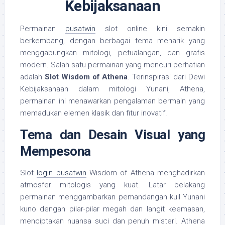
Kebijaksanaan
Permainan
pusatwin
slot online kini semakin
berkembang, dengan berbagai tema menarik yang
menggabungkan mitologi, petualangan, dan grafis
modern. Salah satu permainan yang mencuri perhatian
adalah
Slot Wisdom of Athena
. Terinspirasi dari Dewi
Kebijaksanaan dalam mitologi Yunani, Athena,
permainan ini menawarkan pengalaman bermain yang
memadukan elemen klasik dan fitur inovatif.
Tema dan Desain Visual yang
Mempesona
Slot
login pusatwin
Wisdom of Athena menghadirkan
atmosfer mitologis yang kuat. Latar belakang
permainan menggambarkan pemandangan kuil Yunani
kuno dengan pilar-pilar megah dan langit keemasan,
menciptakan nuansa suci dan penuh misteri. Athena