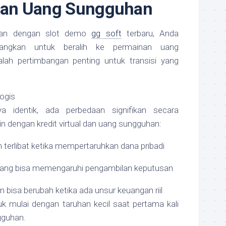
nan Uang Sungguhan
man dengan slot demo
gg soft
terbaru, Anda
angkan untuk beralih ke permainan uang
alah pertimbangan penting untuk transisi yang
ogis
a identik, ada perbedaan signifikan secara
in dengan kredit virtual dan uang sungguhan:
 terlibat ketika mempertaruhkan dana pribadi
ang bisa memengaruhi pengambilan keputusan
bisa berubah ketika ada unsur keuangan riil
k mulai dengan taruhan kecil saat pertama kali
gguhan.