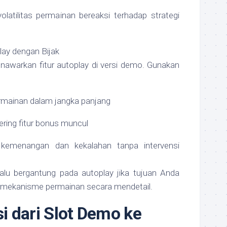
latilitas permainan bereaksi terhadap strategi
lay dengan Bijak
awarkan fitur autoplay di versi demo. Gunakan
mainan dalam jangka panjang
ring fitur bonus muncul
kemenangan dan kekalahan tanpa intervensi
alu bergantung pada autoplay jika tujuan Anda
 mekanisme permainan secara mendetail.
si dari Slot Demo ke