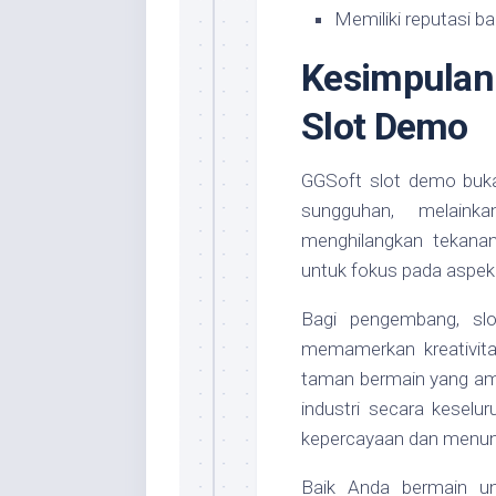
Memiliki reputasi ba
Kesimpulan
Slot Demo
GGSoft slot demo bukan
sungguhan, melaink
menghilangkan tekanan
untuk fokus pada aspek
Bagi pengembang, sl
memamerkan kreativita
taman bermain yang ama
industri secara kesel
kepercayaan dan menunj
Baik Anda bermain unt