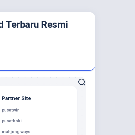
nd Terbaru Resmi
Partner Site
pusatwin
pusathoki
mahjong ways