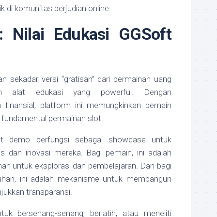
ik di komunitas perjudian online
: Nilai Edukasi GGSoft
 sekadar versi “gratisan” dari permainan uang
an alat edukasi yang powerful. Dengan
 finansial, platform ini memungkinkan pemain
 fundamental permainan slot.
ot demo berfungsi sebagai showcase untuk
s dan inovasi mereka. Bagi pemain, ini adalah
n untuk eksplorasi dan pembelajaran. Dan bagi
uruhan, ini adalah mekanisme untuk membangun
ukkan transparansi.
uk bersenang-senang, berlatih, atau meneliti