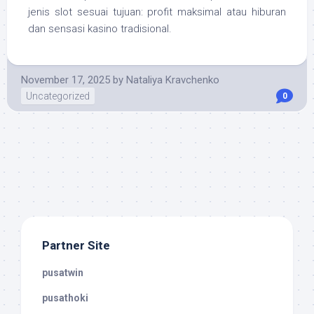
jenis slot sesuai tujuan: profit maksimal atau hiburan
dan sensasi kasino tradisional.
November 17, 2025
by
Nataliya Kravchenko
Uncategorized
0
Partner Site
pusatwin
pusathoki