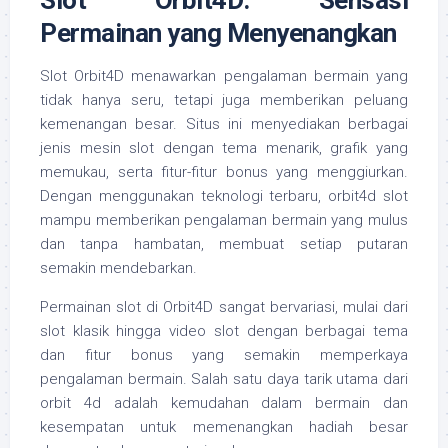
Slot Orbit4D: Sensasi
Permainan yang Menyenangkan
Slot Orbit4D menawarkan pengalaman bermain yang
tidak hanya seru, tetapi juga memberikan peluang
kemenangan besar. Situs ini menyediakan berbagai
jenis mesin slot dengan tema menarik, grafik yang
memukau, serta fitur-fitur bonus yang menggiurkan.
Dengan menggunakan teknologi terbaru, orbit4d slot
mampu memberikan pengalaman bermain yang mulus
dan tanpa hambatan, membuat setiap putaran
semakin mendebarkan.
Permainan slot di Orbit4D sangat bervariasi, mulai dari
slot klasik hingga video slot dengan berbagai tema
dan fitur bonus yang semakin memperkaya
pengalaman bermain. Salah satu daya tarik utama dari
orbit 4d adalah kemudahan dalam bermain dan
kesempatan untuk memenangkan hadiah besar