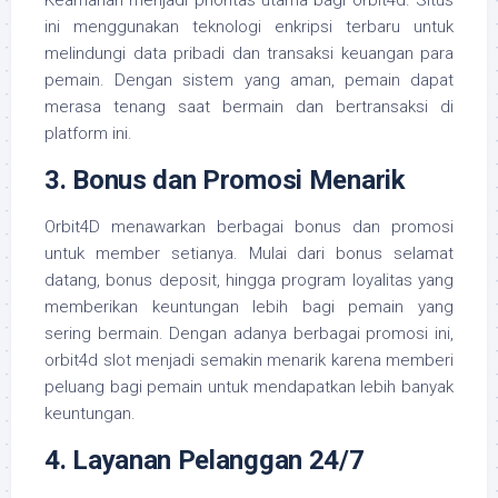
Keamanan menjadi prioritas utama bagi orbit4d. Situs
ini menggunakan teknologi enkripsi terbaru untuk
melindungi data pribadi dan transaksi keuangan para
pemain. Dengan sistem yang aman, pemain dapat
merasa tenang saat bermain dan bertransaksi di
platform ini.
3. Bonus dan Promosi Menarik
Orbit4D menawarkan berbagai bonus dan promosi
untuk member setianya. Mulai dari bonus selamat
datang, bonus deposit, hingga program loyalitas yang
memberikan keuntungan lebih bagi pemain yang
sering bermain. Dengan adanya berbagai promosi ini,
orbit4d slot menjadi semakin menarik karena memberi
peluang bagi pemain untuk mendapatkan lebih banyak
keuntungan.
4. Layanan Pelanggan 24/7