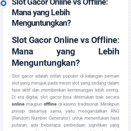
Slot Gacor Online vs Offline:
Mana yang Lebih
Menguntungkan?
Slot Gacor Online vs Offline:
Mana yang Lebih
Menguntungkan?
Slot gacor adalah istilah populer di kalangan pemain
slot yang merujuk pada mesin slot yang sedang dalam
fase aktif dan memberikan kemenangan lebih sering.
Di era digital, slot gacor bisa ditemukan baik secara
online
maupun
offline
di kasino tradisional. Meskipun
prinsip dasarnya sama, yaitu mengandalkan RNG
(Random Number Generator) untuk menentukan hasil
putaran, ada beberapa perbedaan signifikan yang