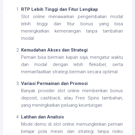
RTP Lebih Tinggi dan Fitur Lengkap
Slot online menawarkan pengembalian modal
lebih tinggi dan fitur bonus yang bisa
meningkatkan kemenangan tanpa tambahan
modal.
Kemudahan Akses dan Strategi
Pemain bisa bermain kapan saja, mengatur waktu
dan modal dengan lebih fleksibel, serta
memanfaatkan strategi bermain secara optimal.
Variasi Permainan dan Promosi
Banyak provider slot online memberikan bonus
deposit, cashback, atau Free Spins tambahan,
yang meningkatkan peluang keuntungan.
Latihan dan Analisis
Mode demo di slot online memungkinkan pemain
belajar pola mesin dan strategi tanpa risiko