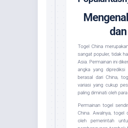
Mengenal 
dan
Togel China merupakan
sangat populer, tidak h
Asia. Permainan ini di
angka yang diprediksi
berasal dari China, t
variasi yang cukup pes
paling diminati oleh par
Permainan togel sendi
China. Awalnya, togel
oleh pemerintah unt