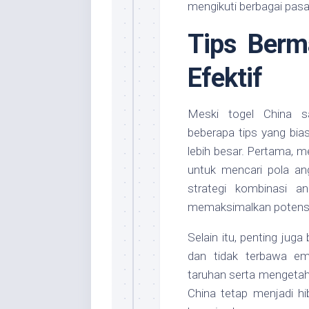
mengikuti berbagai pasa
Tips Berm
Efektif
Meski togel China s
beberapa tips yang bi
lebih besar. Pertama, m
untuk mencari pola a
strategi kombinasi a
memaksimalkan potens
Selain itu, penting ju
dan tidak terbawa em
taruhan serta mengetahu
China tetap menjadi 