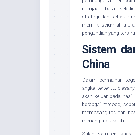
pembangunan tembok bes
menjadi hiburan sekal
strategi dan keberuntu
memiliki sejumlah atur
pengundian yang terstru
Sistem da
China
Dalam permainan toge
angka tertentu, biasan
akan keluar pada hasil 
berbagai metode, sepert
memasang taruhan, has
menang atau kalah.
Salah satu ciri khas