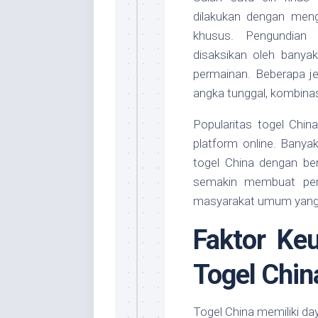
dilakukan dengan men
khusus. Pengundian 
disaksikan oleh banya
permainan. Beberapa je
angka tunggal, kombinas
Popularitas togel Chi
platform online. Banya
togel China dengan ber
semakin membuat perm
masyarakat umum yang 
Faktor Ke
Togel Chin
Togel China memiliki day