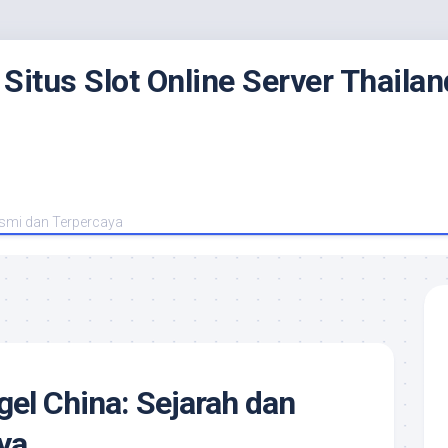
Situs Slot Online Server Thaila
Resmi dan Terpercaya
el China: Sejarah dan
ya