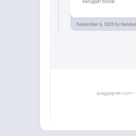
kerugian besar.
September 6, 2025
by
Nataliy
quaggagreen.com – Si