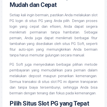
Mudah dan Cepat
Setiap kali ingin bermain, pastikan Anda melakukan slot
PG login di situs PG yang Anda pilih. Dengan proses
login yang cepat dan efisien, Anda dapat segera
menikmati permainan tanpa hambatan. Sebagai
pemain, Anda juga dapat menikmati berbagai fitur
tambahan yang disediakan oleh situs PG Soft, seperti
fitur auto-spin yang memungkinkan Anda bermain
tanpa harus memutar gulungan secara manual.
PG Soft juga menyediakan berbagai pilihan metode
pembayaran yang memudahkan para pemain dalam
melakukan deposit maupun penarikan kemenangan.
Semua transaksi di situs slot PG ini dijamin transparan
dan tanpa biaya tersembunyi, sehingga Anda bisa
bermain dengan tenang dan fokus pada kemenangan.
Pilih Situs Slot PG yang Tepat