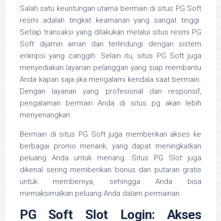
Salah satu keuntungan utama bermain di situs PG Soft
resmi adalah tingkat keamanan yang sangat tinggi.
Setiap transaksi yang dilakukan melalui situs resmi PG
Soft dijamin aman dan terlindungi dengan sistem
enkripsi yang canggih. Selain itu, situs PG Soft juga
menyediakan layanan pelanggan yang siap membantu
Anda kapan saja jika mengalami kendala saat bermain.
Dengan layanan yang profesional dan responsif,
pengalaman bermain Anda di situs pg akan lebih
menyenangkan.
Bermain di situs PG Soft juga memberikan akses ke
berbagai promo menarik, yang dapat meningkatkan
peluang Anda untuk menang. Situs PG Slot juga
dikenal sering memberikan bonus dan putaran gratis
untuk membernya, sehingga Anda bisa
memaksimalkan peluang Anda dalam permainan.
PG Soft Slot Login: Akses