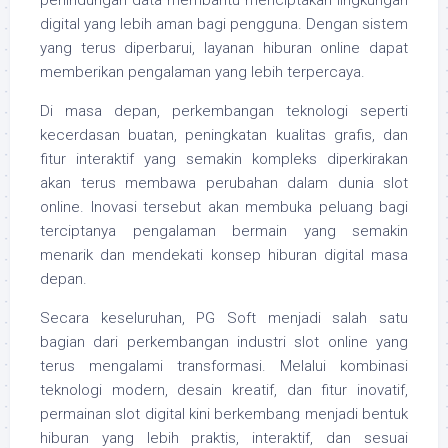
perlindungan data membantu menciptakan lingkungan
digital yang lebih aman bagi pengguna. Dengan sistem
yang terus diperbarui, layanan hiburan online dapat
memberikan pengalaman yang lebih terpercaya.
Di masa depan, perkembangan teknologi seperti
kecerdasan buatan, peningkatan kualitas grafis, dan
fitur interaktif yang semakin kompleks diperkirakan
akan terus membawa perubahan dalam dunia slot
online. Inovasi tersebut akan membuka peluang bagi
terciptanya pengalaman bermain yang semakin
menarik dan mendekati konsep hiburan digital masa
depan.
Secara keseluruhan, PG Soft menjadi salah satu
bagian dari perkembangan industri slot online yang
terus mengalami transformasi. Melalui kombinasi
teknologi modern, desain kreatif, dan fitur inovatif,
permainan slot digital kini berkembang menjadi bentuk
hiburan yang lebih praktis, interaktif, dan sesuai