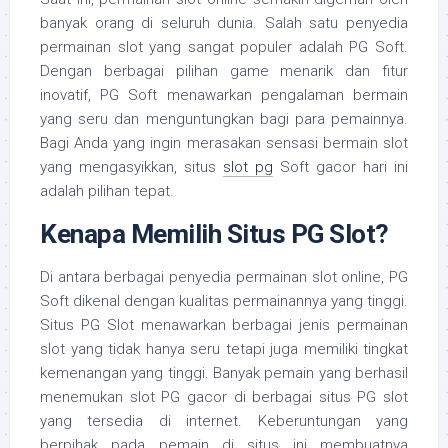
banyak orang di seluruh dunia. Salah satu penyedia
permainan slot yang sangat populer adalah PG Soft.
Dengan berbagai pilihan game menarik dan fitur
inovatif, PG Soft menawarkan pengalaman bermain
yang seru dan menguntungkan bagi para pemainnya.
Bagi Anda yang ingin merasakan sensasi bermain slot
yang mengasyikkan, situs
slot pg
Soft gacor hari ini
adalah pilihan tepat.
Kenapa Memilih Situs PG Slot?
Di antara berbagai penyedia permainan slot online, PG
Soft dikenal dengan kualitas permainannya yang tinggi.
Situs PG Slot menawarkan berbagai jenis permainan
slot yang tidak hanya seru tetapi juga memiliki tingkat
kemenangan yang tinggi. Banyak pemain yang berhasil
menemukan slot PG gacor di berbagai situs PG slot
yang tersedia di internet. Keberuntungan yang
berpihak pada pemain di situs ini membuatnya