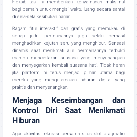
Fleksibilitas ini memberikan kenyamanan maksimal
bagi pemain untuk mengisi waktu luang secara santai
di sela-sela kesibukan harian.
Ragam fitur interaktif dan grafis yang memukau di
setiap judul permainannya juga selalu berhasil
menghadirkan kejutan seru yang menghibur. Sensasi
dinamis saat menikmati alur permainannya terbukti
mampu menciptakan suasana yang menyenangkan
dan menyegarkan kembali suasana hati. Tidak heran
jika platform ini terus menjadi pilihan utama bagi
mereka yang mengutamakan hiburan digital yang
praktis dan menyenangkan.
Menjaga Keseimbangan dan
Kontrol Diri Saat Menikmati
Hiburan
Agar aktivitas rekreasi bersama situs slot pragmatic