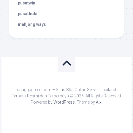
pusatwin
pusathoki
mahjong ways
quaggagreen.com – Situs Slot Online Server Thailand
Terbaru Resmi dan Terpercaya © 2026. All Rights Reserved.
Powered by
WordPress
. Theme by
Alx
.