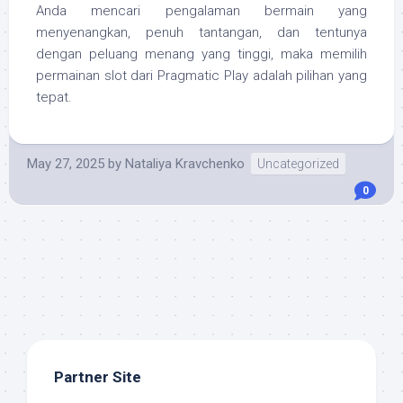
Anda mencari pengalaman bermain yang
menyenangkan, penuh tantangan, dan tentunya
dengan peluang menang yang tinggi, maka memilih
permainan slot dari Pragmatic Play adalah pilihan yang
tepat.
May 27, 2025
by
Nataliya Kravchenko
Uncategorized
0
Partner Site