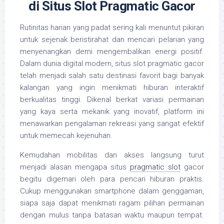
di Situs Slot Pragmatic Gacor
Rutinitas harian yang padat sering kali menuntut pikiran
untuk sejenak beristirahat dan mencari pelarian yang
menyenangkan demi mengembalikan energi positif.
Dalam dunia digital modern, situs slot pragmatic gacor
telah menjadi salah satu destinasi favorit bagi banyak
kalangan yang ingin menikmati hiburan interaktif
berkualitas tinggi. Dikenal berkat variasi permainan
yang kaya serta mekanik yang inovatif, platform ini
menawarkan pengalaman rekreasi yang sangat efektif
untuk memecah kejenuhan.
Kemudahan mobilitas dan akses langsung turut
menjadi alasan mengapa situs
pragmatic slot
gacor
begitu digemari oleh para pencari hiburan praktis.
Cukup menggunakan smartphone dalam genggaman,
siapa saja dapat menikmati ragam pilihan permainan
dengan mulus tanpa batasan waktu maupun tempat.