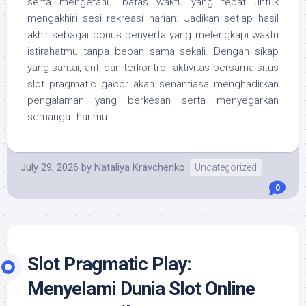
serta mengetahui batas waktu yang tepat untuk
mengakhiri sesi rekreasi harian. Jadikan setiap hasil
akhir sebagai bonus penyerta yang melengkapi waktu
istirahatmu tanpa beban sama sekali. Dengan sikap
yang santai, arif, dan terkontrol, aktivitas bersama situs
slot pragmatic gacor akan senantiasa menghadirkan
pengalaman yang berkesan serta menyegarkan
semangat harimu.
July 29, 2026
by
Nataliya Kravchenko
Uncategorized
0
Slot Pragmatic Play:
Menyelami Dunia Slot Online