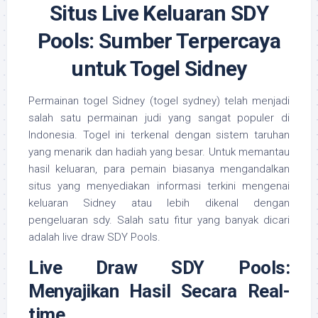
Situs Live Keluaran SDY
Pools: Sumber Terpercaya
untuk Togel Sidney
Permainan togel Sidney (togel sydney) telah menjadi
salah satu permainan judi yang sangat populer di
Indonesia. Togel ini terkenal dengan sistem taruhan
yang menarik dan hadiah yang besar. Untuk memantau
hasil keluaran, para pemain biasanya mengandalkan
situs yang menyediakan informasi terkini mengenai
keluaran Sidney atau lebih dikenal dengan
pengeluaran sdy. Salah satu fitur yang banyak dicari
adalah live draw SDY Pools.
Live Draw SDY Pools:
Menyajikan Hasil Secara Real-
time