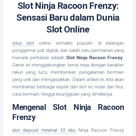
Slot Ninja Racoon Frenzy:
Sensasi Baru dalam Dunia
Slot Online
situs slot
online semakin populer di kalangan
penggemar judi digital, dan salah satu permainan yang
menarik perhatian adalah
Slot Ninja Racoon Frenzy
.
Game ini menggabungkan tema ninja dengan karakter
rakun yang lucu, memberikan pengalaman bermain
yang unik dan mengasyikkan. Dalam artikel ini, kita akan
membahas berbagai aspek dari slot ini, mulai dari fitur,
cara bermain, hingga keunggulan yang dimilikinya.
Mengenal Slot Ninja Racoon
Frenzy
slot deposit minimal 10 ribu
Ninja Racoon Frenzy