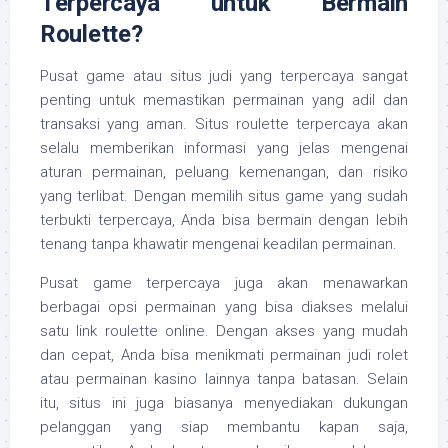
Terpercaya untuk Bermain
Roulette?
Pusat game atau situs judi yang terpercaya sangat
penting untuk memastikan permainan yang adil dan
transaksi yang aman. Situs roulette terpercaya akan
selalu memberikan informasi yang jelas mengenai
aturan permainan, peluang kemenangan, dan risiko
yang terlibat. Dengan memilih situs game yang sudah
terbukti terpercaya, Anda bisa bermain dengan lebih
tenang tanpa khawatir mengenai keadilan permainan.
Pusat game terpercaya juga akan menawarkan
berbagai opsi permainan yang bisa diakses melalui
satu link roulette online. Dengan akses yang mudah
dan cepat, Anda bisa menikmati permainan judi rolet
atau permainan kasino lainnya tanpa batasan. Selain
itu, situs ini juga biasanya menyediakan dukungan
pelanggan yang siap membantu kapan saja,