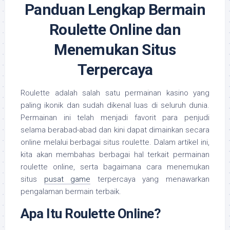
Panduan Lengkap Bermain
Roulette Online dan
Menemukan Situs
Terpercaya
Roulette adalah salah satu permainan kasino yang
paling ikonik dan sudah dikenal luas di seluruh dunia.
Permainan ini telah menjadi favorit para penjudi
selama berabad-abad dan kini dapat dimainkan secara
online melalui berbagai situs roulette. Dalam artikel ini,
kita akan membahas berbagai hal terkait permainan
roulette online, serta bagaimana cara menemukan
situs
pusat game
terpercaya yang menawarkan
pengalaman bermain terbaik.
Apa Itu Roulette Online?