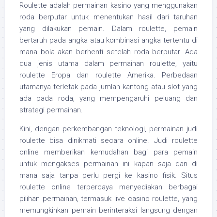
Roulette adalah permainan kasino yang menggunakan
roda berputar untuk menentukan hasil dari taruhan
yang dilakukan pemain. Dalam roulette, pemain
bertaruh pada angka atau kombinasi angka tertentu di
mana bola akan berhenti setelah roda berputar. Ada
dua jenis utama dalam permainan roulette, yaitu
roulette Eropa dan roulette Amerika. Perbedaan
utamanya terletak pada jumlah kantong atau slot yang
ada pada roda, yang mempengaruhi peluang dan
strategi permainan.
Kini, dengan perkembangan teknologi, permainan judi
roulette bisa dinikmati secara online. Judi roulette
online memberikan kemudahan bagi para pemain
untuk mengakses permainan ini kapan saja dan di
mana saja tanpa perlu pergi ke kasino fisik. Situs
roulette online terpercaya menyediakan berbagai
pilihan permainan, termasuk live casino roulette, yang
memungkinkan pemain berinteraksi langsung dengan