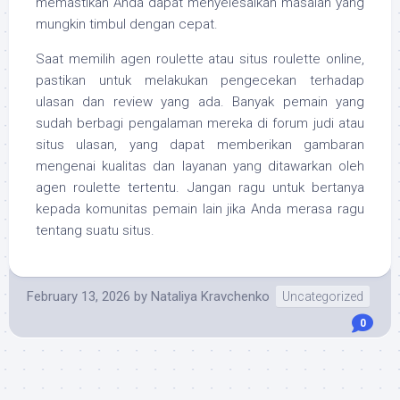
memastikan Anda dapat menyelesaikan masalah yang
mungkin timbul dengan cepat.
Saat memilih agen roulette atau situs roulette online,
pastikan untuk melakukan pengecekan terhadap
ulasan dan review yang ada. Banyak pemain yang
sudah berbagi pengalaman mereka di forum judi atau
situs ulasan, yang dapat memberikan gambaran
mengenai kualitas dan layanan yang ditawarkan oleh
agen roulette tertentu. Jangan ragu untuk bertanya
kepada komunitas pemain lain jika Anda merasa ragu
tentang suatu situs.
February 13, 2026
by
Nataliya Kravchenko
Uncategorized
0