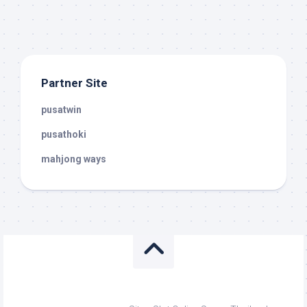
Partner Site
pusatwin
pusathoki
mahjong ways