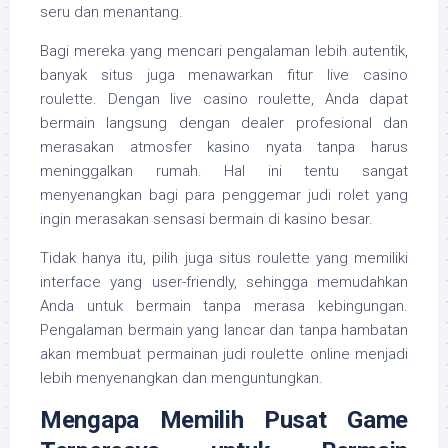
seru dan menantang.
Bagi mereka yang mencari pengalaman lebih autentik,
banyak situs juga menawarkan fitur live casino
roulette. Dengan live casino roulette, Anda dapat
bermain langsung dengan dealer profesional dan
merasakan atmosfer kasino nyata tanpa harus
meninggalkan rumah. Hal ini tentu sangat
menyenangkan bagi para penggemar judi rolet yang
ingin merasakan sensasi bermain di kasino besar.
Tidak hanya itu, pilih juga situs roulette yang memiliki
interface yang user-friendly, sehingga memudahkan
Anda untuk bermain tanpa merasa kebingungan.
Pengalaman bermain yang lancar dan tanpa hambatan
akan membuat permainan judi roulette online menjadi
lebih menyenangkan dan menguntungkan.
Mengapa Memilih Pusat Game