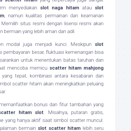
form menyediakan
slot naga hitam
atau
slot
am
, namun kualitas permainan dan keamanan
 Memilih situs resmi dengan lisensi resmi akan
bermain yang lebih aman dan adil.
en modal juga menjadi kunci. Meskipun
slot
si pembayaran besar, fluktuasi kemenangan bisa
disarankan untuk menentukan batas taruhan dan
 saat mencoba memicu
scatter hitam mahjong
i yang tepat, kombinasi antara kesabaran dan
imbol scatter hitam akan meningkatkan peluang
ar.
 memanfaatkan bonus dan fitur tambahan yang
scatter hitam slot
. Misalnya, putaran gratis,
ame yang hanya aktif saat simbol scatter muncul.
ngalaman bermain
slot scatter hitam
lebih seru