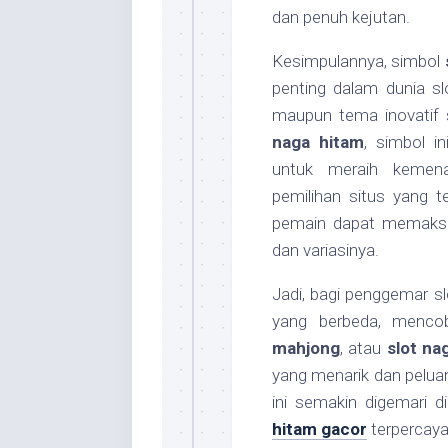
dan penuh kejutan.
Kesimpulannya, simbol
penting dalam dunia sl
maupun tema inovatif 
naga hitam
, simbol 
untuk meraih kemen
pemilihan situs yang 
pemain dapat memaksi
dan variasinya.
Jadi, bagi penggemar s
yang berbeda, menc
mahjong
, atau
slot na
yang menarik dan pelu
ini semakin digemari d
hitam gacor
terpercaya