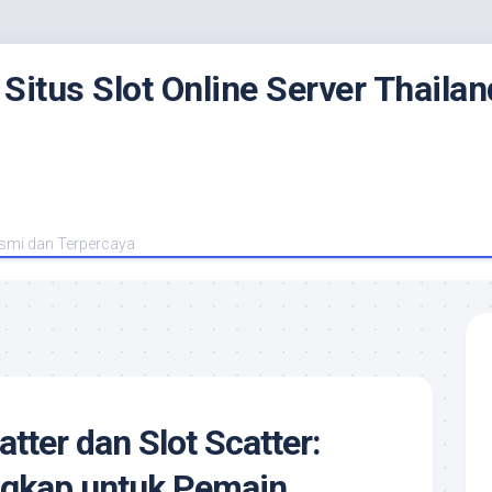
Situs Slot Online Server Thaila
Resmi dan Terpercaya
tter dan Slot Scatter:
gkap untuk Pemain