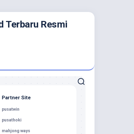
nd Terbaru Resmi
Partner Site
pusatwin
pusathoki
mahjong ways