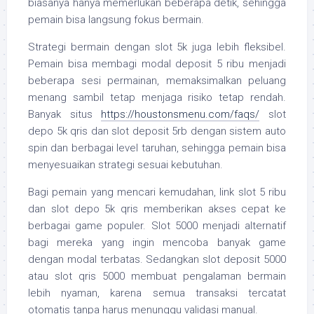
biasanya hanya memerlukan beberapa detik, sehingga
pemain bisa langsung fokus bermain.
Strategi bermain dengan slot 5k juga lebih fleksibel.
Pemain bisa membagi modal deposit 5 ribu menjadi
beberapa sesi permainan, memaksimalkan peluang
menang sambil tetap menjaga risiko tetap rendah.
Banyak situs
https://houstonsmenu.com/faqs/
slot
depo 5k qris dan slot deposit 5rb dengan sistem auto
spin dan berbagai level taruhan, sehingga pemain bisa
menyesuaikan strategi sesuai kebutuhan.
Bagi pemain yang mencari kemudahan, link slot 5 ribu
dan slot depo 5k qris memberikan akses cepat ke
berbagai game populer. Slot 5000 menjadi alternatif
bagi mereka yang ingin mencoba banyak game
dengan modal terbatas. Sedangkan slot deposit 5000
atau slot qris 5000 membuat pengalaman bermain
lebih nyaman, karena semua transaksi tercatat
otomatis tanpa harus menunggu validasi manual.