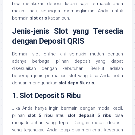
bisa melakukan deposit kapan saja, termasuk pada
malam hari, sehingga memungkinkan Anda untuk
bermain
slot qris
kapan pun.
Jenis-jenis Slot yang Tersedia
dengan Deposit QRIS
Bermain slot online kini semakin mudah dengan
adanya berbagai pilihan deposit yang dapat
disesuaikan dengan kebutuhan. Berikut adalah
beberapa jenis permainan slot yang bisa Anda coba
dengan menggunakan
slot depo 5k qris
:
1.
Slot Deposit 5 Ribu
Jika Anda hanya ingin bermain dengan modal kecil,
pilihan
slot 5 ribu
atau
slot deposit 5 ribu
bisa
menjadi pilihan yang tepat. Dengan modal deposit
yang terjangkau, Anda tetap bisa menikmati keseruan