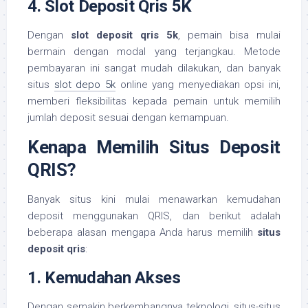
4.
Slot Deposit Qris 5K
Dengan
slot deposit qris 5k
, pemain bisa mulai
bermain dengan modal yang terjangkau. Metode
pembayaran ini sangat mudah dilakukan, dan banyak
situs
slot depo 5k
online yang menyediakan opsi ini,
memberi fleksibilitas kepada pemain untuk memilih
jumlah deposit sesuai dengan kemampuan.
Kenapa Memilih Situs Deposit
QRIS?
Banyak situs kini mulai menawarkan kemudahan
deposit menggunakan QRIS, dan berikut adalah
beberapa alasan mengapa Anda harus memilih
situs
deposit qris
:
1.
Kemudahan Akses
Dengan semakin berkembangnya teknologi, situs-situs