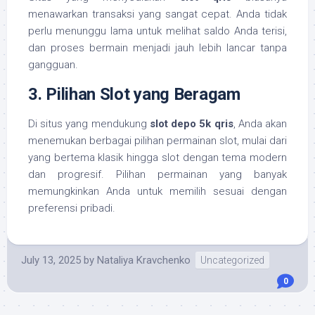
menawarkan transaksi yang sangat cepat. Anda tidak
perlu menunggu lama untuk melihat saldo Anda terisi,
dan proses bermain menjadi jauh lebih lancar tanpa
gangguan.
3.
Pilihan Slot yang Beragam
Di situs yang mendukung
slot depo 5k qris
, Anda akan
menemukan berbagai pilihan permainan slot, mulai dari
yang bertema klasik hingga slot dengan tema modern
dan progresif. Pilihan permainan yang banyak
memungkinkan Anda untuk memilih sesuai dengan
preferensi pribadi.
July 13, 2025
by
Nataliya Kravchenko
Uncategorized
0