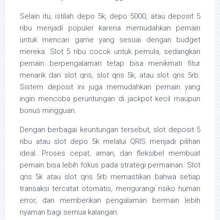
Selain itu, istilah depo 5k, depo 5000, atau deposit 5
ribu menjadi populer karena memudahkan pemain
untuk mencari game yang sesuai dengan budget
mereka. Slot 5 ribu cocok untuk pemula, sedangkan
pemain berpengalaman tetap bisa menikmati fitur
menarik dari slot qris, slot qris 5k, atau slot qris 5rb.
Sistem deposit ini juga memudahkan pemain yang
ingin mencoba peruntungan di jackpot kecil maupun
bonus mingguan.
Dengan berbagai keuntungan tersebut, slot deposit 5
ribu atau slot depo 5k melalui QRIS menjadi pilihan
ideal. Proses cepat, aman, dan fleksibel membuat
pemain bisa lebih fokus pada strategi permainan. Slot
qris 5k atau slot qris 5rb memastikan bahwa setiap
transaksi tercatat otomatis, mengurangi risiko human
error, dan memberikan pengalaman bermain lebih
nyaman bagi semua kalangan.