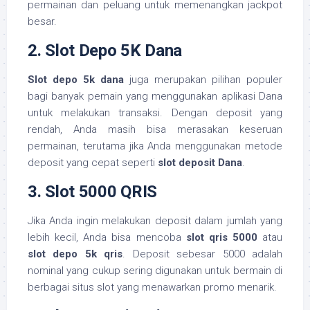
permainan dan peluang untuk memenangkan jackpot
besar.
2.
Slot Depo 5K Dana
Slot depo 5k dana
juga merupakan pilihan populer
bagi banyak pemain yang menggunakan aplikasi Dana
untuk melakukan transaksi. Dengan deposit yang
rendah, Anda masih bisa merasakan keseruan
permainan, terutama jika Anda menggunakan metode
deposit yang cepat seperti
slot deposit Dana
.
3.
Slot 5000 QRIS
Jika Anda ingin melakukan deposit dalam jumlah yang
lebih kecil, Anda bisa mencoba
slot qris 5000
atau
slot depo 5k qris
. Deposit sebesar 5000 adalah
nominal yang cukup sering digunakan untuk bermain di
berbagai situs slot yang menawarkan promo menarik.