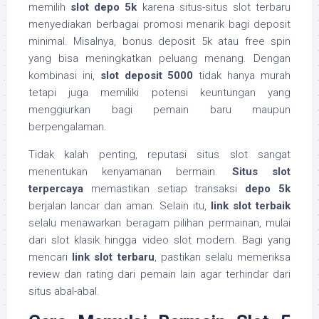
memilih
slot depo 5k
karena situs-situs slot terbaru
menyediakan berbagai promosi menarik bagi deposit
minimal. Misalnya, bonus deposit 5k atau free spin
yang bisa meningkatkan peluang menang. Dengan
kombinasi ini,
slot deposit 5000
tidak hanya murah
tetapi juga memiliki potensi keuntungan yang
menggiurkan bagi pemain baru maupun
berpengalaman.
Tidak kalah penting, reputasi situs slot sangat
menentukan kenyamanan bermain.
Situs slot
terpercaya
memastikan setiap transaksi
depo 5k
berjalan lancar dan aman. Selain itu,
link slot terbaik
selalu menawarkan beragam pilihan permainan, mulai
dari slot klasik hingga video slot modern. Bagi yang
mencari
link slot terbaru
, pastikan selalu memeriksa
review dan rating dari pemain lain agar terhindar dari
situs abal-abal.