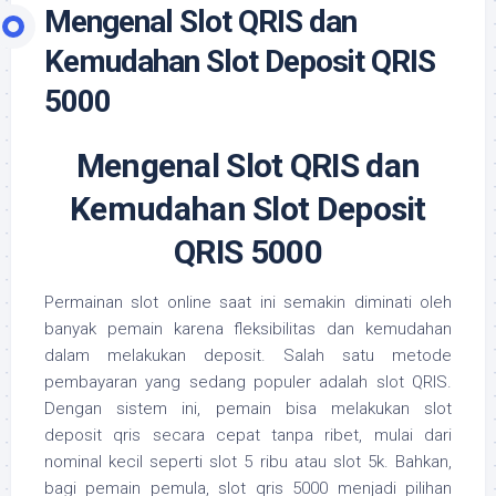
Mengenal Slot QRIS dan
Kemudahan Slot Deposit QRIS
5000
Mengenal Slot QRIS dan
Kemudahan Slot Deposit
QRIS 5000
Permainan slot online saat ini semakin diminati oleh
banyak pemain karena fleksibilitas dan kemudahan
dalam melakukan deposit. Salah satu metode
pembayaran yang sedang populer adalah slot QRIS.
Dengan sistem ini, pemain bisa melakukan slot
deposit qris secara cepat tanpa ribet, mulai dari
nominal kecil seperti slot 5 ribu atau slot 5k. Bahkan,
bagi pemain pemula, slot qris 5000 menjadi pilihan