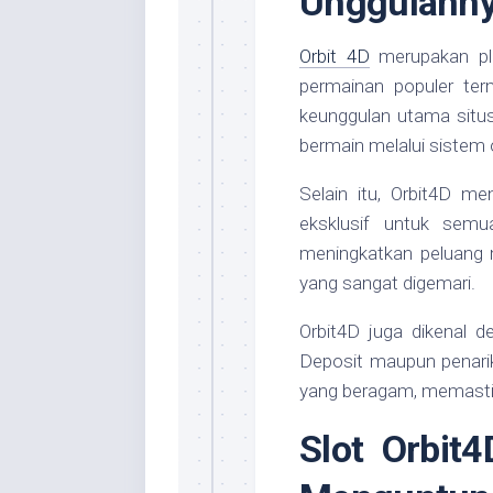
Unggulann
Orbit 4D
merupakan pla
permainan populer term
keunggulan utama situ
bermain melalui sistem 
Selain itu, Orbit4D m
eksklusif untuk sem
meningkatkan peluang 
yang sangat digemari.
Orbit4D juga dikenal 
Deposit maupun penari
yang beragam, memastik
Slot Orbit