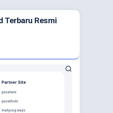
nd Terbaru Resmi
Partner Site
pusatwin
pusathoki
mahjong ways