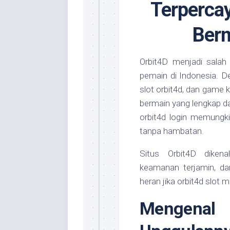
Terperca
Berm
Orbit4D menjadi salah 
pemain di Indonesia. D
slot orbit4d, dan game
bermain yang lengkap d
orbit4d login memungk
tanpa hambatan.
Situs Orbit4D dikena
keamanan terjamin, da
heran jika orbit4d slot m
Mengenal 