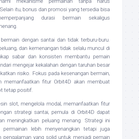
hami mekanisme permainan tanpa harus
elain itu, bonus dan promosi yang tersedia bisa
emperpanjang durasi bermain sekaligus
menang.
h bermain dengan santai dan tidak terburu-buru.
peluang, dan kemenangan tidak selalu muncul di
sikap sabar dan konsisten membantu pemain
Hindari mengejar kekalahan dengan taruhan besar
ngkatkan risiko. Fokus pada kesenangan bermain,
dan memanfaatkan fitur Orbit4D akan membuat
 tetap positif.
n slot, mengelola modal, memanfaatkan fitur
ngan strategi santai, pemula di Orbit4D dapat
dan meningkatkan peluang menang. Strategi ini
 permainan lebih menyenangkan tetapi juga
engalaman yang solid untuk menjadi pemain