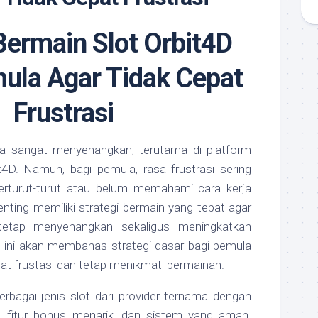
Bermain Slot Orbit4D
ula Agar Tidak Cepat
Frustrasi
isa sangat menyenangkan, terutama di platform
it4D. Namun, bagi pemula, rasa frustrasi sering
erturut-turut atau belum memahami cara kerja
penting memiliki strategi bermain yang tepat agar
tetap menyenangkan sekaligus meningkatkan
l ini akan membahas strategi dasar bagi pemula
epat frustasi dan tetap menikmati permainan.
rbagai jenis slot dari provider ternama dengan
ggi, fitur bonus menarik, dan sistem yang aman.