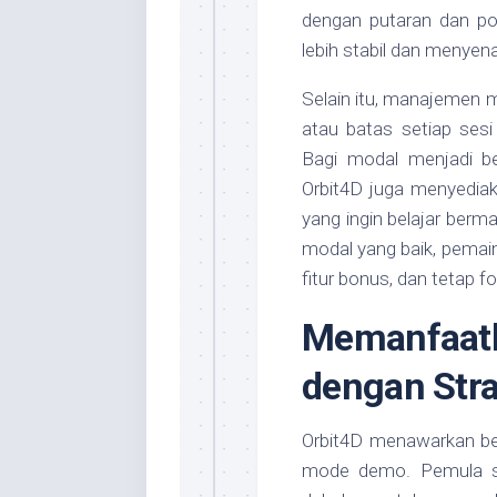
dengan putaran dan p
lebih stabil dan menyen
Selain itu, manajemen 
atau batas setiap sesi
Bagi modal menjadi b
Orbit4D juga menyediak
yang ingin belajar berma
modal yang baik, pemai
fitur bonus, dan tetap 
Memanfaat
dengan Stra
Orbit4D menawarkan berb
mode demo. Pemula s