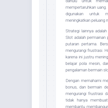
dahulu untuk mema
mempertaruhkan uang. S
digunakan untuk m
meningkatkan peluang 
Strategi lainnya adala
Slot adalah permainan 
putaran pertama. Ber
mengurangi frustrasi. 
karena ini justru meni
belajar pola mesin, 
pengalaman bermain slot
Dengan memahami mesi
bonus, dan bermain de
mengurangi frustrasi 
tidak hanya membuat
membantu membangun p