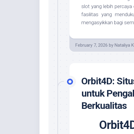
slot yang lebih percay
fasilitas yang mendu
mengasyikkan bagi sem
February 7, 2026
by
Nataliya 
Orbit4D: Sit
untuk Penga
Berkualitas
Orbit4D