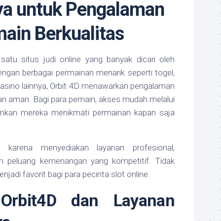
ya untuk Pengalaman
ain Berkualitas
satu situs judi online yang banyak dicari oleh
engan berbagai permainan menarik seperti togel,
 kasino lainnya, Orbit 4D menawarkan pengalaman
an aman. Bagi para pemain, akses mudah melalui
inkan mereka menikmati permainan kapan saja
l karena menyediakan layanan profesional,
n peluang kemenangan yang kompetitif. Tidak
enjadi favorit bagi para pecinta slot online.
Orbit4D dan Layanan