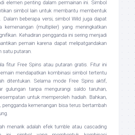
adi elemen penting dalam permainan ini. Simbol
ntikan simbol lain untuk membantu membentuk
 Dalam beberapa versi, simbol Wild juga dapat
 kemenangan (multiplier) yang meningkatkan
gnifikan. Kehadiran pengganda ini sering menjadi
antikan pemain karena dapat melipatgandakan
 satu putaran.
la fitur Free Spins atau putaran gratis. Fitur ini
 pemain mendapatkan kombinasi simbol tertentu
ah ditentukan. Selama mode Free Spins aktif,
 gulungan tanpa mengurangi saldo taruhan,
kesempatan untuk memperoleh hadiah. Bahkan,
i, pengganda kemenangan bisa terus bertambah
ung.
kalah menarik adalah efek tumble atau cascading
em ini, simbol yang membentuk kombinasi