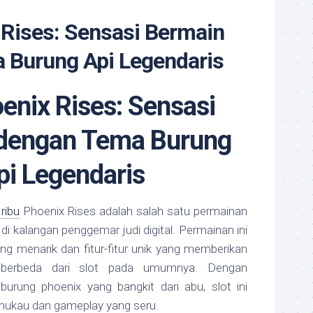
 Rises: Sensasi Bermain
 Burung Api Legendaris
enix Rises: Sensasi
dengan Tema Burung
pi Legendaris
ribu
Phoenix Rises adalah salah satu permainan
 di kalangan penggemar judi digital. Permainan ini
ng menarik dan fitur-fitur unik yang memberikan
 berbeda dari slot pada umumnya. Dengan
urung phoenix yang bangkit dari abu, slot ini
ukau dan gameplay yang seru.