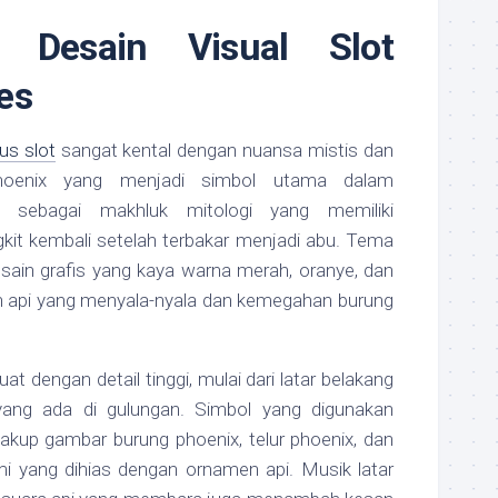
 Desain Visual Slot
es
tus slot
sangat kental dengan nuansa mistis dan
phoenix yang menjadi simbol utama dalam
al sebagai makhluk mitologi yang memiliki
it kembali setelah terbakar menjadi abu. Tema
esain grafis yang kaya warna merah, oranye, dan
 api yang menyala-nyala dan kemegahan burung
buat dengan detail tinggi, mulai dari latar belakang
yang ada di gulungan. Simbol yang digunakan
kup gambar burung phoenix, telur phoenix, dan
mi yang dihias dengan ornamen api. Musik latar