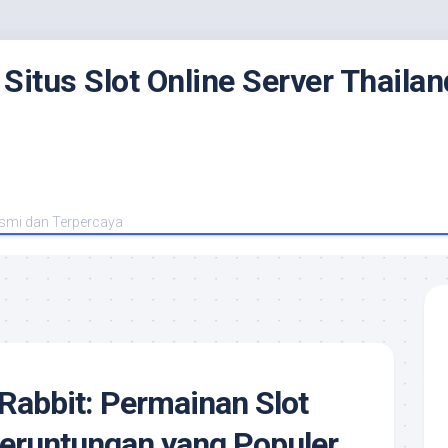
Situs Slot Online Server Thaila
Resmi dan Terpercaya
 Rabbit: Permainan Slot
eruntungan yang Populer