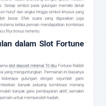
. Setiap simbol pada gulungan memiliki detail
 ikon huruf dan angka hingga simbol khusus yang
bih besar. Efek suara yang digunakan juga
erutama ketika pemain mendapatkan kombinasi
 fitur bonus tertentu.
ulan dalam Slot Fortune
utama
slot deposit minimal 10 ribu
Fortune Rabbit
urnya yang menguntungkan. Permainan ini biasanya
beberapa gulungan dengan sejumlah garis
berikan banyak peluang kombinasi menang
emakin banyak garis pembayaran aktif, semakin
 pemain untuk memperoleh hadiah.