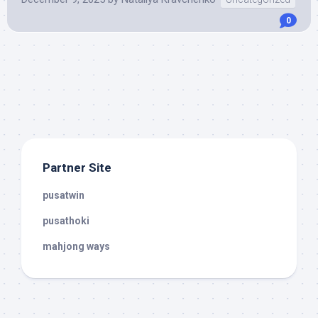
0
Partner Site
pusatwin
pusathoki
mahjong ways