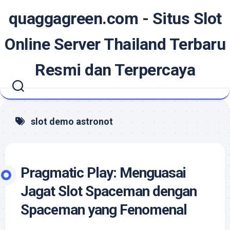
Skip
quaggagreen.com - Situs Slot
to
content
Online Server Thailand Terbaru
Resmi dan Terpercaya
slot demo astronot
Pragmatic Play: Menguasai
Jagat Slot Spaceman dengan
Spaceman yang Fenomenal