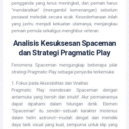
pengganda yang terus meningkat, dan pemain harus
“mendaratkan” (mengambil kemenangan) sebelum
pesawat meledak secara acak. Kesederhanaan inilah
yang justru menjadi kekuatan utamanya, menjangkau
pemain pemula sekaligus menghibur veteran.
Analisis Kesuksesan Spaceman
dan Strategi Pragmatic Play
Fenomena Spaceman mengungkap beberapa pilar
strategi Pragmatic Play sebagai penyedia terkemuka:
1. Fokus pada Aksesibilitas dan Viralitas
Pragmatic Play mendesain Spaceman dengan
antarmuka yang bersih dan intuitif. Alur permainannya
dapat dipahami dalam hitungan detik. Elemen
“Spaceman” itu sendiri—sebuah karakter misterius
dalam helm astronot—mudah diingat dan memiliki
daya tarik visual yang kuat, sempurna untuk klip yang