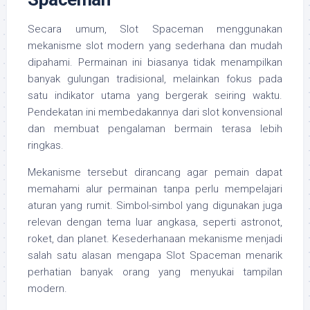
Secara umum, Slot Spaceman menggunakan
mekanisme slot modern yang sederhana dan mudah
dipahami. Permainan ini biasanya tidak menampilkan
banyak gulungan tradisional, melainkan fokus pada
satu indikator utama yang bergerak seiring waktu.
Pendekatan ini membedakannya dari slot konvensional
dan membuat pengalaman bermain terasa lebih
ringkas.
Mekanisme tersebut dirancang agar pemain dapat
memahami alur permainan tanpa perlu mempelajari
aturan yang rumit. Simbol-simbol yang digunakan juga
relevan dengan tema luar angkasa, seperti astronot,
roket, dan planet. Kesederhanaan mekanisme menjadi
salah satu alasan mengapa Slot Spaceman menarik
perhatian banyak orang yang menyukai tampilan
modern.