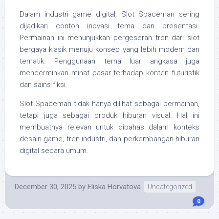
Dalam industri game digital, Slot Spaceman sering
dijadikan contoh inovasi tema dan presentasi.
Permainan ini menunjukkan pergeseran tren dari slot
bergaya klasik menuju konsep yang lebih modern dan
tematik. Penggunaan tema luar angkasa juga
mencerminkan minat pasar terhadap konten futuristik
dan sains fiksi.
Slot Spaceman tidak hanya dilihat sebagai permainan,
tetapi juga sebagai produk hiburan visual. Hal ini
membuatnya relevan untuk dibahas dalam konteks
desain game, tren industri, dan perkembangan hiburan
digital secara umum.
December 30, 2025
by
Eliska Horvatova
Uncategorized
0