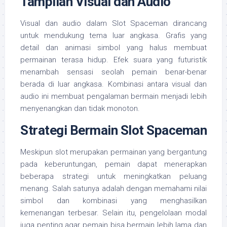
Tampilan Visual dan Audio
Visual dan audio dalam Slot Spaceman dirancang
untuk mendukung tema luar angkasa. Grafis yang
detail dan animasi simbol yang halus membuat
permainan terasa hidup. Efek suara yang futuristik
menambah sensasi seolah pemain benar-benar
berada di luar angkasa. Kombinasi antara visual dan
audio ini membuat pengalaman bermain menjadi lebih
menyenangkan dan tidak monoton.
Strategi Bermain Slot Spaceman
Meskipun slot merupakan permainan yang bergantung
pada keberuntungan, pemain dapat menerapkan
beberapa strategi untuk meningkatkan peluang
menang. Salah satunya adalah dengan memahami nilai
simbol dan kombinasi yang menghasilkan
kemenangan terbesar. Selain itu, pengelolaan modal
juga penting agar pemain bisa bermain lebih lama dan