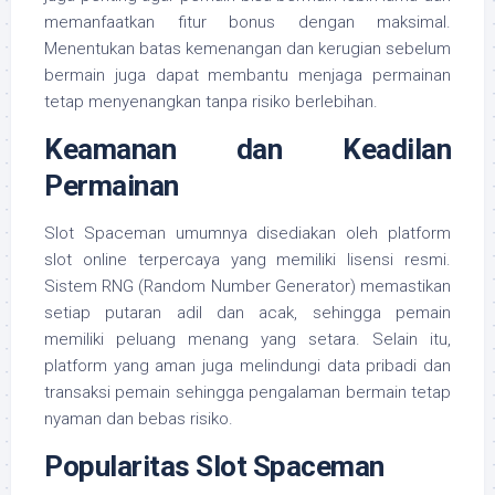
memanfaatkan fitur bonus dengan maksimal.
Menentukan batas kemenangan dan kerugian sebelum
bermain juga dapat membantu menjaga permainan
tetap menyenangkan tanpa risiko berlebihan.
Keamanan dan Keadilan
Permainan
Slot Spaceman umumnya disediakan oleh platform
slot online terpercaya yang memiliki lisensi resmi.
Sistem RNG (Random Number Generator) memastikan
setiap putaran adil dan acak, sehingga pemain
memiliki peluang menang yang setara. Selain itu,
platform yang aman juga melindungi data pribadi dan
transaksi pemain sehingga pengalaman bermain tetap
nyaman dan bebas risiko.
Popularitas Slot Spaceman