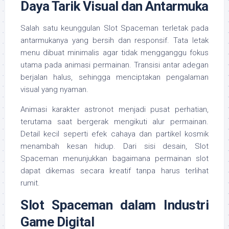
Daya Tarik Visual dan Antarmuka
Salah satu keunggulan Slot Spaceman terletak pada
antarmukanya yang bersih dan responsif. Tata letak
menu dibuat minimalis agar tidak mengganggu fokus
utama pada animasi permainan. Transisi antar adegan
berjalan halus, sehingga menciptakan pengalaman
visual yang nyaman.
Animasi karakter astronot menjadi pusat perhatian,
terutama saat bergerak mengikuti alur permainan.
Detail kecil seperti efek cahaya dan partikel kosmik
menambah kesan hidup. Dari sisi desain, Slot
Spaceman menunjukkan bagaimana permainan slot
dapat dikemas secara kreatif tanpa harus terlihat
rumit.
Slot Spaceman dalam Industri
Game Digital