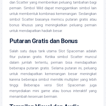
dan Scatter yang memberikan peluang tambahan bagi
pemain. Simbol Wild dapat menggantikan simbol lain
untuk membentuk kombinasi kemenangan. Sedangkan
simbol Scatter biasanya memicu putaran gratis atau
bonus khusus yang meningkatkan peluang pemain
untuk mendapatkan hadiah besar.
Putaran Gratis dan Bonus
Salah satu daya tarik utama Slot Spaceman adalah
fitur putaran gratis. Ketika simbol Scatter muncul
dalam jumlah tertentu, pemain bisa mendapatkan
beberapa putaran gratis. Selama putaran ini, peluang
untuk mendapatkan kemenangan besar meningkat
karena beberapa simbol memiliki multiplier yang lebih
tinggi. Beberapa versi Slot Spaceman juga
menyediakan mini game atau bonus interaktif yang
menambah keseruan bermain.