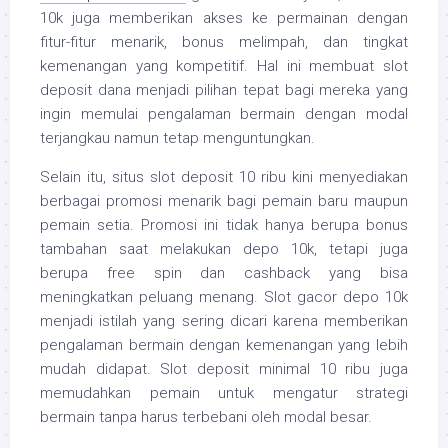
10k juga memberikan akses ke permainan dengan
fitur-fitur menarik, bonus melimpah, dan tingkat
kemenangan yang kompetitif. Hal ini membuat slot
deposit dana menjadi pilihan tepat bagi mereka yang
ingin memulai pengalaman bermain dengan modal
terjangkau namun tetap menguntungkan.
Selain itu, situs slot deposit 10 ribu kini menyediakan
berbagai promosi menarik bagi pemain baru maupun
pemain setia. Promosi ini tidak hanya berupa bonus
tambahan saat melakukan depo 10k, tetapi juga
berupa free spin dan cashback yang bisa
meningkatkan peluang menang. Slot gacor depo 10k
menjadi istilah yang sering dicari karena memberikan
pengalaman bermain dengan kemenangan yang lebih
mudah didapat. Slot deposit minimal 10 ribu juga
memudahkan pemain untuk mengatur strategi
bermain tanpa harus terbebani oleh modal besar.