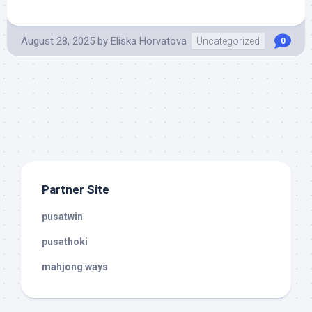
August 28, 2025
by
Eliska Horvatova
Uncategorized
0
Partner Site
pusatwin
pusathoki
mahjong ways