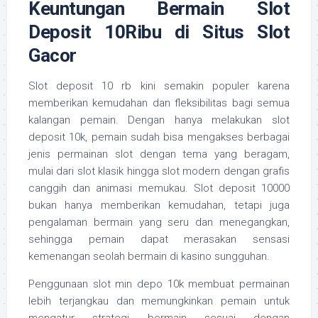
Keuntungan Bermain Slot
Deposit 10Ribu di Situs Slot
Gacor
Slot deposit 10 rb kini semakin populer karena
memberikan kemudahan dan fleksibilitas bagi semua
kalangan pemain. Dengan hanya melakukan slot
deposit 10k, pemain sudah bisa mengakses berbagai
jenis permainan slot dengan tema yang beragam,
mulai dari slot klasik hingga slot modern dengan grafis
canggih dan animasi memukau. Slot deposit 10000
bukan hanya memberikan kemudahan, tetapi juga
pengalaman bermain yang seru dan menegangkan,
sehingga pemain dapat merasakan sensasi
kemenangan seolah bermain di kasino sungguhan.
Penggunaan slot min depo 10k membuat permainan
lebih terjangkau dan memungkinkan pemain untuk