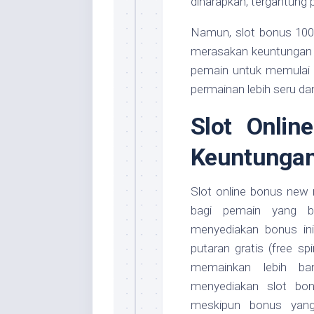
diharapkan, tergantung 
Namun, slot bonus 10
merasakan keuntungan 
pemain untuk memulai 
permainan lebih seru d
Slot Onli
Keuntungan
Slot online bonus new
bagi pemain yang b
menyediakan bonus ini
putaran gratis (free s
memainkan lebih ban
menyediakan slot bo
meskipun bonus yang 