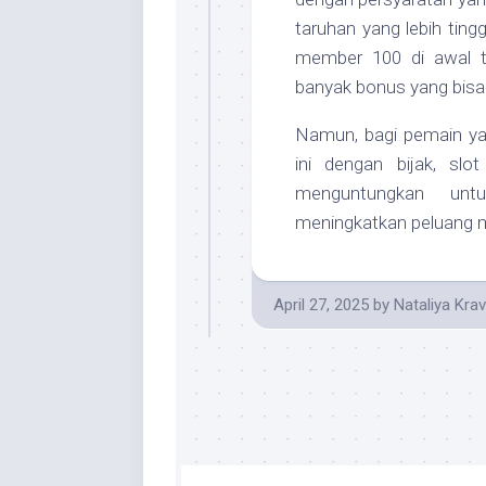
taruhan yang lebih ting
member 100 di awal 
banyak bonus yang bisa
Namun, bagi pemain y
ini dengan bijak, sl
menguntungkan un
meningkatkan peluang 
April 27, 2025
by
Nataliya Kra