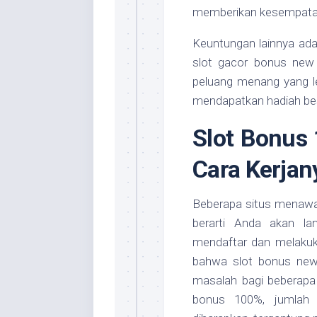
memberikan kesempatan
Keuntungan lainnya adal
slot gacor bonus new 
peluang menang yang le
mendapatkan hadiah be
Slot Bonus
Cara Kerjan
Beberapa situs menawa
berarti Anda akan l
mendaftar dan melakuk
bahwa slot bonus new
masalah bagi beberapa
bonus 100%, jumlah 