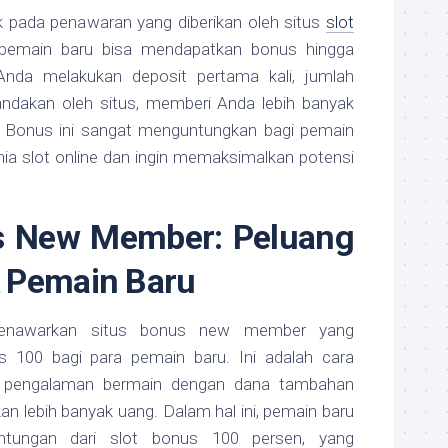
 pada penawaran yang diberikan oleh situs
slot
emain baru bisa mendapatkan bonus hingga
a Anda melakukan deposit pertama kali, jumlah
andakan oleh situs, memberi Anda lebih banyak
. Bonus ini sangat menguntungkan bagi pemain
ia slot online dan ingin memaksimalkan potensi
s New Member: Peluang
 Pemain Baru
menawarkan situs bonus new member yang
 100 bagi para pemain baru. Ini adalah cara
i pengalaman bermain dengan dana tambahan
n lebih banyak uang. Dalam hal ini, pemain baru
ntungan dari slot bonus 100 persen, yang