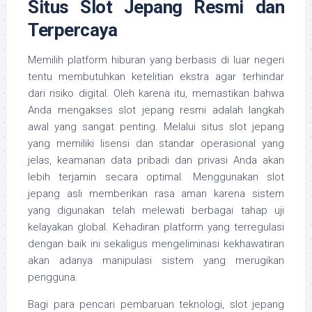
Situs Slot Jepang Resmi dan
Terpercaya
Memilih platform hiburan yang berbasis di luar negeri
tentu membutuhkan ketelitian ekstra agar terhindar
dari risiko digital. Oleh karena itu, memastikan bahwa
Anda mengakses
slot jepang resmi
adalah langkah
awal yang sangat penting. Melalui
situs slot jepang
yang memiliki lisensi dan standar operasional yang
jelas, keamanan data pribadi dan privasi Anda akan
lebih terjamin secara optimal. Menggunakan
slot
jepang asli
memberikan rasa aman karena sistem
yang digunakan telah melewati berbagai tahap uji
kelayakan global. Kehadiran platform yang terregulasi
dengan baik ini sekaligus mengeliminasi kekhawatiran
akan adanya manipulasi sistem yang merugikan
pengguna.
Bagi para pencari pembaruan teknologi,
slot jepang