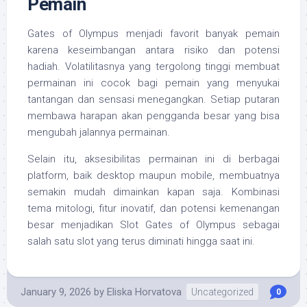
Pemain
Gates of Olympus menjadi favorit banyak pemain
karena keseimbangan antara risiko dan potensi
hadiah. Volatilitasnya yang tergolong tinggi membuat
permainan ini cocok bagi pemain yang menyukai
tantangan dan sensasi menegangkan. Setiap putaran
membawa harapan akan pengganda besar yang bisa
mengubah jalannya permainan.
Selain itu, aksesibilitas permainan ini di berbagai
platform, baik desktop maupun mobile, membuatnya
semakin mudah dimainkan kapan saja. Kombinasi
tema mitologi, fitur inovatif, dan potensi kemenangan
besar menjadikan Slot Gates of Olympus sebagai
salah satu slot yang terus diminati hingga saat ini.
January 9, 2026
by
Eliska Horvatova
Uncategorized
0