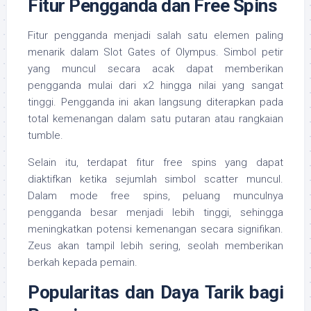
Fitur Pengganda dan Free Spins
Fitur pengganda menjadi salah satu elemen paling
menarik dalam Slot Gates of Olympus. Simbol petir
yang muncul secara acak dapat memberikan
pengganda mulai dari x2 hingga nilai yang sangat
tinggi. Pengganda ini akan langsung diterapkan pada
total kemenangan dalam satu putaran atau rangkaian
tumble.
Selain itu, terdapat fitur free spins yang dapat
diaktifkan ketika sejumlah simbol scatter muncul.
Dalam mode free spins, peluang munculnya
pengganda besar menjadi lebih tinggi, sehingga
meningkatkan potensi kemenangan secara signifikan.
Zeus akan tampil lebih sering, seolah memberikan
berkah kepada pemain.
Popularitas dan Daya Tarik bagi