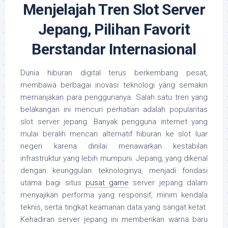
Menjelajah Tren Slot Server
Jepang, Pilihan Favorit
Berstandar Internasional
Dunia hiburan digital terus berkembang pesat,
membawa berbagai inovasi teknologi yang semakin
memanjakan para penggunanya. Salah satu tren yang
belakangan ini mencuri perhatian adalah popularitas
slot server jepang
. Banyak pengguna internet yang
mulai beralih mencari alternatif hiburan ke
slot luar
negeri
karena dinilai menawarkan kestabilan
infrastruktur yang lebih mumpuni. Jepang, yang dikenal
dengan keunggulan teknologinya, menjadi fondasi
utama bagi
situs
pusat game
server jepang
dalam
menyajikan performa yang responsif, minim kendala
teknis, serta tingkat keamanan data yang sangat ketat.
Kehadiran
server jepang
ini memberikan warna baru