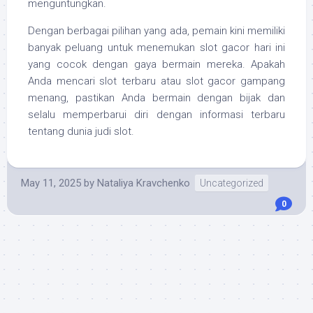
menguntungkan.
Dengan berbagai pilihan yang ada, pemain kini memiliki
banyak peluang untuk menemukan slot gacor hari ini
yang cocok dengan gaya bermain mereka. Apakah
Anda mencari slot terbaru atau slot gacor gampang
menang, pastikan Anda bermain dengan bijak dan
selalu memperbarui diri dengan informasi terbaru
tentang dunia judi slot.
May 11, 2025
by
Nataliya Kravchenko
Uncategorized
0