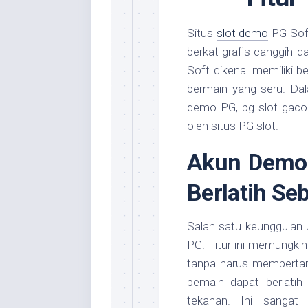
Situs
slot demo
PG Soft
berkat grafis canggih 
Soft dikenal memiliki 
bermain yang seru. Dal
demo PG, pg slot gacor,
oleh situs PG slot.
Akun Demo
Berlatih Se
Salah satu keunggulan 
PG. Fitur ini memungk
tanpa harus memperta
pemain dapat berlat
tekanan. Ini sangat