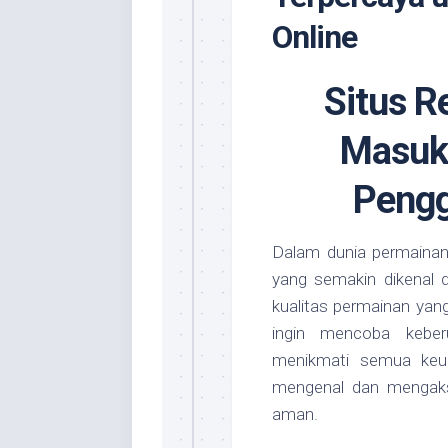
Online
Situs R
Masuk 
Pengg
Dalam dunia permainan
yang semakin dikenal d
kualitas permainan yan
ingin mencoba keber
menikmati semua keun
mengenal dan mengaks
aman.