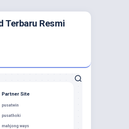
nd Terbaru Resmi
Partner Site
pusatwin
pusathoki
mahjong ways