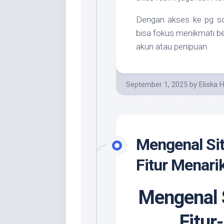
Dengan akses ke pg so
bisa fokus menikmati b
akun atau penipuan.
September 1, 2025
by
Eliska 
Mengenal Sit
Fitur Menari
Mengenal S
Fitur