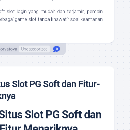
ft slot login yang mudah dan terjamin, pemain
erbagai game slot tanpa khawatir soal keamanan
Horvatova
Uncategorized
0
us Slot PG Soft dan Fitur-
knya
itus Slot PG Soft dan
-Fitur Menariknya