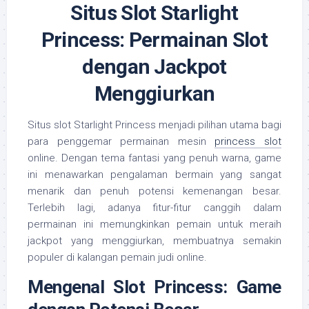
Situs Slot Starlight
Princess: Permainan Slot
dengan Jackpot
Menggiurkan
Situs slot Starlight Princess menjadi pilihan utama bagi
para penggemar permainan mesin
princess slot
online. Dengan tema fantasi yang penuh warna, game
ini menawarkan pengalaman bermain yang sangat
menarik dan penuh potensi kemenangan besar.
Terlebih lagi, adanya fitur-fitur canggih dalam
permainan ini memungkinkan pemain untuk meraih
jackpot yang menggiurkan, membuatnya semakin
populer di kalangan pemain judi online.
Mengenal Slot Princess: Game