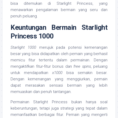
bisa ditemukan di Starlight Princess, yang
menawarkan pengalaman bermain yang seru dan
penuh peluang.
Keuntungan Bermain Starlight
Princess 1000
Starlight 1000
merujuk pada potensi kemenangan
besar yang bisa didapatkan oleh pemain yang berhasil
memicu fitur tertentu dalam permainan. Dengan
mengaktifkan fitur-fitur bonus dan
free spins
, peluang
untuk mendapatkan
x1000
bisa semakin besar.
Dengan kemenangan yang menggiurkan, pemain
dapat merasakan sensasi bermain yang lebih
memuaskan dan penuh tantangan.
Permainan Starlight Princess bukan hanya soal
keberuntungan, tetapi juga strategi yang tepat dalam
memanfaatkan berbagai fitur. Pemain yang mengerti