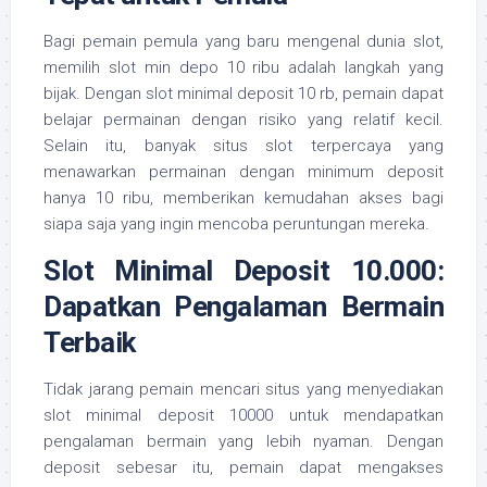
Bagi pemain pemula yang baru mengenal dunia slot,
memilih slot min depo 10 ribu adalah langkah yang
bijak. Dengan slot minimal deposit 10 rb, pemain dapat
belajar permainan dengan risiko yang relatif kecil.
Selain itu, banyak situs slot terpercaya yang
menawarkan permainan dengan minimum deposit
hanya 10 ribu, memberikan kemudahan akses bagi
siapa saja yang ingin mencoba peruntungan mereka.
Slot Minimal Deposit 10.000:
Dapatkan Pengalaman Bermain
Terbaik
Tidak jarang pemain mencari situs yang menyediakan
slot minimal deposit 10000 untuk mendapatkan
pengalaman bermain yang lebih nyaman. Dengan
deposit sebesar itu, pemain dapat mengakses