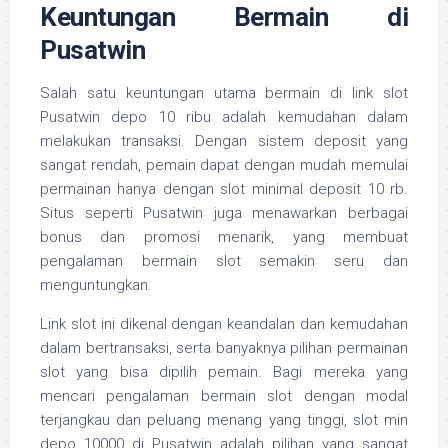
Keuntungan Bermain di
Pusatwin
Salah satu keuntungan utama bermain di link slot
Pusatwin depo 10 ribu adalah kemudahan dalam
melakukan transaksi. Dengan sistem deposit yang
sangat rendah, pemain dapat dengan mudah memulai
permainan hanya dengan slot minimal deposit 10 rb.
Situs seperti Pusatwin juga menawarkan berbagai
bonus dan promosi menarik, yang membuat
pengalaman bermain slot semakin seru dan
menguntungkan.
Link slot ini dikenal dengan keandalan dan kemudahan
dalam bertransaksi, serta banyaknya pilihan permainan
slot yang bisa dipilih pemain. Bagi mereka yang
mencari pengalaman bermain slot dengan modal
terjangkau dan peluang menang yang tinggi, slot min
depo 10000 di Pusatwin adalah pilihan yang sangat