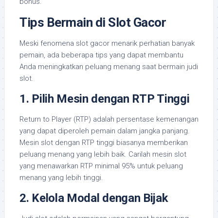
bonus.
Tips Bermain di Slot Gacor
Meski fenomena slot gacor menarik perhatian banyak
pemain, ada beberapa tips yang dapat membantu
Anda meningkatkan peluang menang saat bermain judi
slot.
1. Pilih Mesin dengan RTP Tinggi
Return to Player (RTP) adalah persentase kemenangan
yang dapat diperoleh pemain dalam jangka panjang.
Mesin slot dengan RTP tinggi biasanya memberikan
peluang menang yang lebih baik. Carilah mesin slot
yang menawarkan RTP minimal 95% untuk peluang
menang yang lebih tinggi.
2. Kelola Modal dengan Bijak