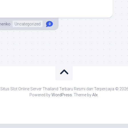
chenko
Uncategorized
0
tus Slot Online Server Thailand Terbaru Resmi dan Terpercaya © 2026.
Powered by
WordPress
. Theme by
Alx
.