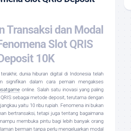
 Transaksi dan Modal
 Fenomena Slot QRIS
Deposit 10K
rakhir, dunia hiburan digital di Indonesia telah
an signifikan dalam cara pemain mengakses
pusatgame
online. Salah satu inovasi yang paling
 QRIS sebagai metode deposit, terutama dengan
jangkau yaitu 10 ribu rupiah. Fenomena ini bukan
n bertransaksi, tetapi juga tentang bagaimana
mampu membuka pintu bagi lebih banyak orang
laman bermain tanpa perlu mengeluarkan modal