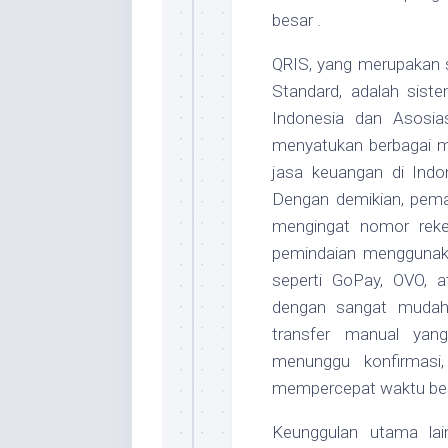
besar
.
QRIS, yang merupakan 
Standard
, adalah sis
Indonesia dan Asosia
menyatukan berbagai me
jasa keuangan di Ind
Dengan demikian, pemain
mengingat nomor reke
pemindaian menggunak
seperti GoPay, OVO, a
dengan sangat mud
transfer manual yan
menunggu konfirmasi,
mempercepat waktu be
Keunggulan utama la