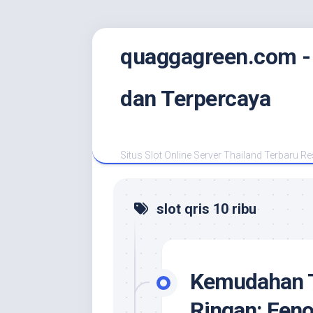
Skip
quaggagreen.com - 
to
content
dan Terpercaya
Situs Slot Online Server Thailand Terbaru 
slot qris 10 ribu
Kemudahan T
Ringan: Fen