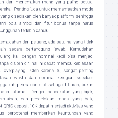
inan dan menemukan mana yang paling sesuai
mereka
. Penting juga untuk memanfaatkan mode
 yang disediakan oleh banyak platform, sehingga
i pola simbol dan fitur bonus tanpa harus
ungguhan terlebih dahulu
.
 kemudahan dan peluang, ada satu hal yang tidak
rmain secara bertanggung jawab. Kemudahan
ulang kali dengan nominal kecil bisa menjadi
pa disiplin diri, hal ini dapat memicu kebiasaan
au
overplaying
. Oleh karena itu, sangat penting
tasan waktu dan nominal kerugian sebelum
ggaplah permainan slot sebagai hiburan, bukan
apatan utama
. Dengan pendekatan yang bijak,
rmainan, dan pengelolaan modal yang baik,
t QRIS deposit 10K dapat menjadi aktivitas yang
gus berpotensi memberikan keuntungan yang