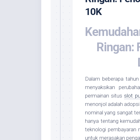
10K
Kemudahan
Ringan:
Dalam beberapa tahun te
menyaksikan perubah
permainan situs
slot 
menonjol adalah adopsi
nominal yang sangat ter
hanya tentang kemudaha
teknologi pembayaran 
untuk merasakan penga