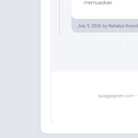
memuaskan
.
July 9, 2026
by
Nataliya Krav
quaggagreen.com – Si