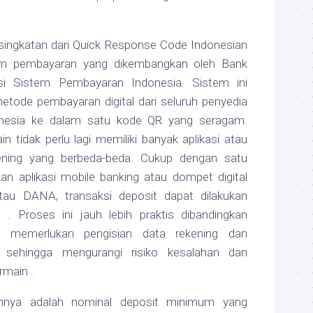
singkatan dari
Quick Response Code Indonesian
tem pembayaran yang dikembangkan oleh Bank
si Sistem Pembayaran Indonesia. Sistem ini
tode pembayaran digital dari seluruh penyedia
onesia ke dalam satu kode QR yang seragam.
 tidak perlu lagi memiliki banyak aplikasi atau
ning yang berbeda-beda. Cukup dengan satu
an aplikasi
mobile banking
atau dompet digital
tau DANA, transaksi deposit dapat dilakukan
ah
. Proses ini jauh lebih praktis dibandingkan
g memerlukan pengisian data rekening dan
 sehingga mengurangi risiko kesalahan dan
rmain
.
innya adalah nominal deposit minimum yang