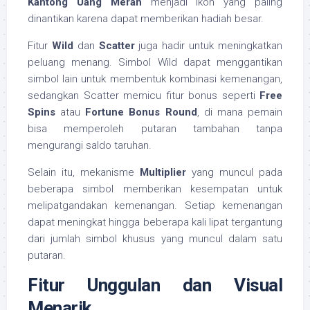
Kantong Uang Merah
menjadi ikon yang paling
dinantikan karena dapat memberikan hadiah besar.
Fitur
Wild
dan
Scatter
juga hadir untuk meningkatkan
peluang menang. Simbol Wild dapat menggantikan
simbol lain untuk membentuk kombinasi kemenangan,
sedangkan Scatter memicu fitur bonus seperti
Free
Spins
atau
Fortune Bonus Round
, di mana pemain
bisa memperoleh putaran tambahan tanpa
mengurangi saldo taruhan.
Selain itu, mekanisme
Multiplier
yang muncul pada
beberapa simbol memberikan kesempatan untuk
melipatgandakan kemenangan. Setiap kemenangan
dapat meningkat hingga beberapa kali lipat tergantung
dari jumlah simbol khusus yang muncul dalam satu
putaran.
Fitur Unggulan dan Visual
Menarik