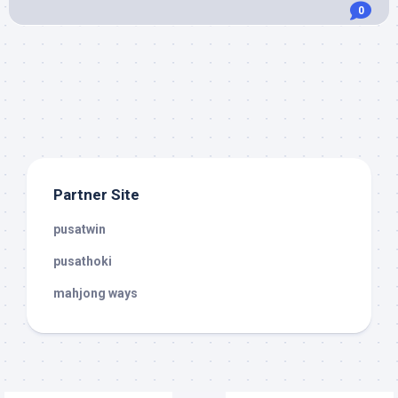
0
Partner Site
pusatwin
pusathoki
mahjong ways