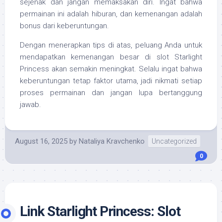
sejenak dan jangan memaksakan diri. Ingat bahwa
permainan ini adalah hiburan, dan kemenangan adalah
bonus dari keberuntungan.
Dengan menerapkan tips di atas, peluang Anda untuk
mendapatkan kemenangan besar di slot Starlight
Princess akan semakin meningkat. Selalu ingat bahwa
keberuntungan tetap faktor utama, jadi nikmati setiap
proses permainan dan jangan lupa bertanggung
jawab.
August 16, 2025
by
Nataliya Kravchenko
Uncategorized
0
Link Starlight Princess: Slot