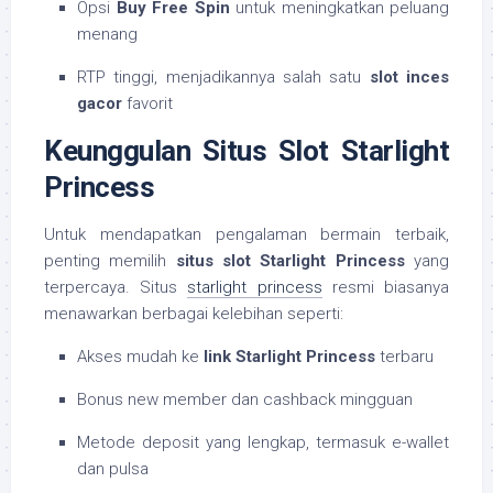
Opsi
Buy Free Spin
untuk meningkatkan peluang
menang
RTP tinggi, menjadikannya salah satu
slot inces
gacor
favorit
Keunggulan Situs Slot Starlight
Princess
Untuk mendapatkan pengalaman bermain terbaik,
penting memilih
situs slot Starlight Princess
yang
terpercaya. Situs
starlight princess
resmi biasanya
menawarkan berbagai kelebihan seperti:
Akses mudah ke
link Starlight Princess
terbaru
Bonus new member dan cashback mingguan
Metode deposit yang lengkap, termasuk e-wallet
dan pulsa