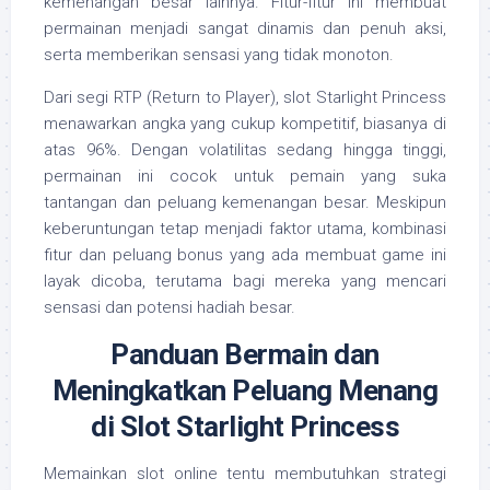
kemenangan besar lainnya. Fitur-fitur ini membuat
permainan menjadi sangat dinamis dan penuh aksi,
serta memberikan sensasi yang tidak monoton.
Dari segi RTP (Return to Player), slot Starlight Princess
menawarkan angka yang cukup kompetitif, biasanya di
atas 96%. Dengan volatilitas sedang hingga tinggi,
permainan ini cocok untuk pemain yang suka
tantangan dan peluang kemenangan besar. Meskipun
keberuntungan tetap menjadi faktor utama, kombinasi
fitur dan peluang bonus yang ada membuat game ini
layak dicoba, terutama bagi mereka yang mencari
sensasi dan potensi hadiah besar.
Panduan Bermain dan
Meningkatkan Peluang Menang
di Slot Starlight Princess
Memainkan slot online tentu membutuhkan strategi