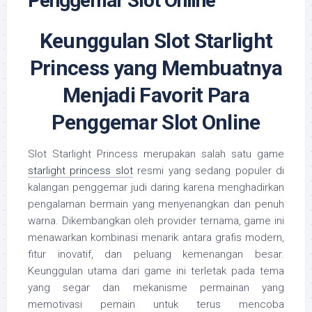
Penggemar Slot Online
Keunggulan Slot Starlight
Princess yang Membuatnya
Menjadi Favorit Para
Penggemar Slot Online
Slot Starlight Princess merupakan salah satu game
starlight princess slot
resmi yang sedang populer di
kalangan penggemar judi daring karena menghadirkan
pengalaman bermain yang menyenangkan dan penuh
warna. Dikembangkan oleh provider ternama, game ini
menawarkan kombinasi menarik antara grafis modern,
fitur inovatif, dan peluang kemenangan besar.
Keunggulan utama dari game ini terletak pada tema
yang segar dan mekanisme permainan yang
memotivasi pemain untuk terus mencoba