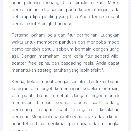
agar peluang menang bisa dimaksimalkan. Meski
permainan ini didasarkan pada keberuntungan, ada
beberapa tips penting yang bisa Anda terapkan saat
bermain slot Starlight Princess.
Pertama, pahami pola dan fitur permainan. Luangkan
waktu untuk membaca panduan dan mencoba mode
demo terlebih dahulu sebelum bermain dengan uang
asli. Dengan memahami cara kerja fitur seperti wild,
scatter, free spins, dan cascading reels, Anda dapat
menentukan strategi taruhan yang lebih efektif.
Kedua, kelola modal dengan disiplin. Tentukan batas
kerugian dan target kemenangan sebelum bermain,
dan patuhi batas tersebut. Jangan tergoda untuk
menaikkan taruhan secara drastis saat sedang
beruntung maupun saat mengalami kekalahan
beruntun. Mengelola bankroll secara bijak adalah kunci
agar tetap bisa menikmati permainan dalam jangka
panjang.