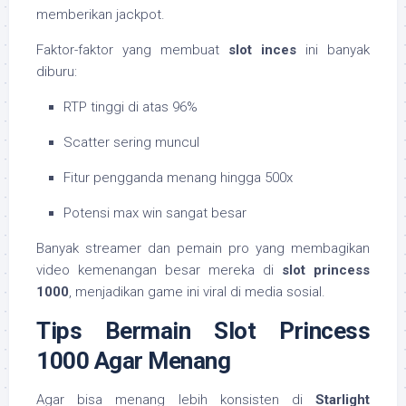
memberikan jackpot.
Faktor-faktor yang membuat
slot inces
ini banyak
diburu:
RTP tinggi di atas 96%
Scatter sering muncul
Fitur pengganda menang hingga 500x
Potensi max win sangat besar
Banyak streamer dan pemain pro yang membagikan
video kemenangan besar mereka di
slot princess
1000
, menjadikan game ini viral di media sosial.
Tips Bermain Slot Princess
1000 Agar Menang
Agar bisa menang lebih konsisten di
Starlight