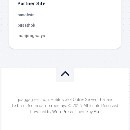
Partner Site
pusatwin
pusathoki
mahjong ways
quaggagreen.com – Situs Slot Online Server Thailand
Terbaru Resmi dan Terpercaya © 2026. All Rights Reserved.
Powered by
WordPress
. Theme by
Alx
.