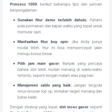
Princess 1000
, berikut beberapa tips dari pemain
berpengalaman:
Gunakan fitur demo terlebih dahulu:
Pahami
pola permainan dan kapan waktu yang tepat untuk
memutar spin.
Manfaatkan fitur buy spin:
Jika Anda punya
modal lebih, fitur ini bisa mempercepat jalan
menuju bonus besar.
Pilih jam main gacor:
Banyak yang percaya
bahwa slot lebih mudah menang di waktu-waktu
tertentu, seperti tengah malam atau pagi hari.
Manajemen saldo yang baik:
Jangan tergoda
terus-terusan top up, tentukan target menang dan
batas kalah.
Dengan strategi yang tepat,
slot inces gacor
seperti