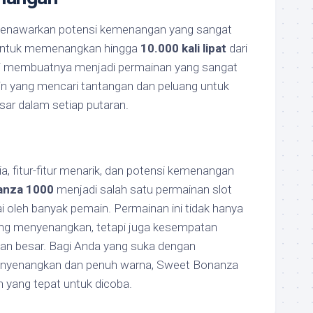
enawarkan potensi kemenangan yang sangat
 untuk memenangkan hingga
10.000 kali lipat
dari
ni membuatnya menjadi permainan yang sangat
in yang mencari tantangan dan peluang untuk
ar dalam setiap putaran.
a, fitur-fitur menarik, dan potensi kemenangan
anza 1000
menjadi salah satu permainan slot
ai oleh banyak pemain. Permainan ini tidak hanya
ng menyenangkan, tetapi juga kesempatan
n besar. Bagi Anda yang suka dengan
enyenangkan dan penuh warna, Sweet Bonanza
n yang tepat untuk dicoba.