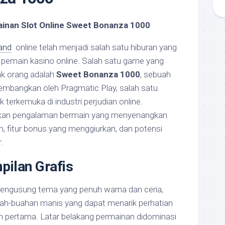
inan Slot Online Sweet Bonanza 1000
land
online telah menjadi salah satu hiburan yang
ra pemain kasino online. Salah satu game yang
ak orang adalah
Sweet Bonanza 1000
, sebuah
kembangkan oleh Pragmatic Play, salah satu
 terkemuka di industri perjudian online.
kan pengalaman bermain yang menyenangkan
h, fitur bonus yang menggiurkan, dan potensi
.
ilan Grafis
ngusung tema yang penuh warna dan ceria,
h-buahan manis yang dapat menarik perhatian
 pertama. Latar belakang permainan didominasi