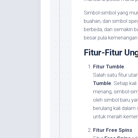
Simbol-simbol yang munc
buahan, dan simbol spesi
berbeda, dan semakin ba
besar pula kemenangan 
Fitur-Fitur Un
Fitur Tumble
Salah satu fitur ut
Tumble
. Setiap ka
menang, simbol-sim
oleh simbol baru yan
berulang kali dala
untuk meraih kemen
Fitur Free Spins