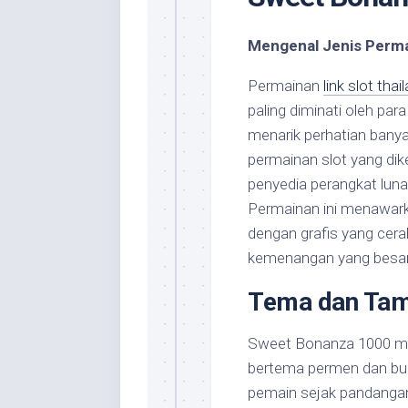
Mengenal Jenis Perma
Permainan
link slot thai
paling diminati oleh pa
menarik perhatian bany
permainan slot yang di
penyedia perangkat lunak
Permainan ini menawar
dengan grafis yang cera
kemenangan yang besar
Tema dan Tamp
Sweet Bonanza 1000 me
bertema permen dan bua
pemain sejak pandangan