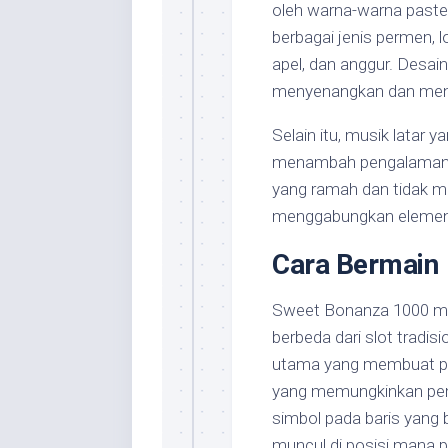
oleh warna-warna pastel
berbagai jenis permen, 
apel, dan anggur. Desai
menyenangkan dan meng
Selain itu, musik latar 
menambah pengalaman 
yang ramah dan tidak 
menggabungkan elemen v
Cara Bermain
Sweet Bonanza 1000 me
berbeda dari slot tradis
utama yang membuat per
yang memungkinkan pe
simbol pada baris yang 
muncul di posisi mana p