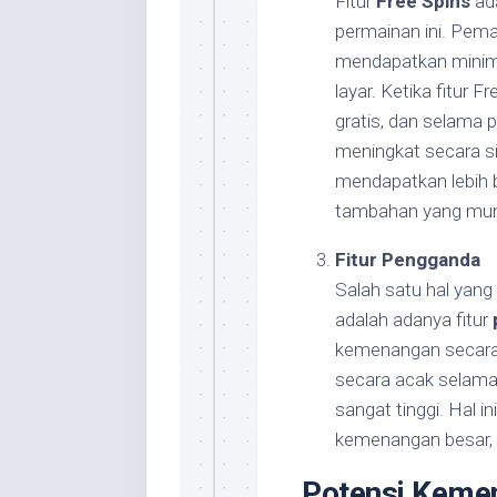
Fitur
Free Spins
ada
permainan ini. Pem
mendapatkan minima
layar. Ketika fitur 
gratis, dan selama 
meningkat secara s
mendapatkan lebih b
tambahan yang muncu
Fitur Pengganda
Salah satu hal yan
adalah adanya fitur
kemenangan secara 
secara acak selama
sangat tinggi. Hal 
kemenangan besar, ba
Potensi Keme