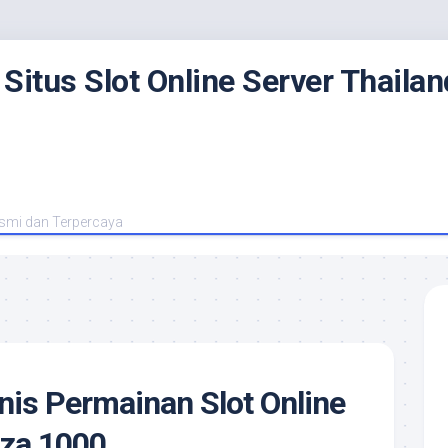
Situs Slot Online Server Thaila
Resmi dan Terpercaya
is Permainan Slot Online
za 1000