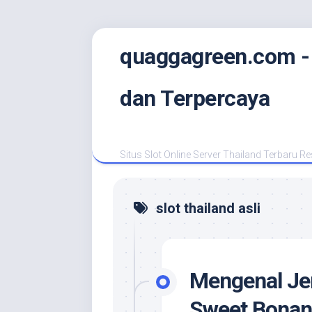
Skip
quaggagreen.com - 
to
content
dan Terpercaya
Situs Slot Online Server Thailand Terbaru 
slot thailand asli
Mengenal Jen
Sweet Bonan