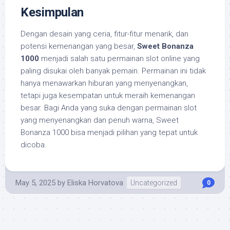
Kesimpulan
Dengan desain yang ceria, fitur-fitur menarik, dan
potensi kemenangan yang besar,
Sweet Bonanza
1000
menjadi salah satu permainan slot online yang
paling disukai oleh banyak pemain. Permainan ini tidak
hanya menawarkan hiburan yang menyenangkan,
tetapi juga kesempatan untuk meraih kemenangan
besar. Bagi Anda yang suka dengan permainan slot
yang menyenangkan dan penuh warna, Sweet
Bonanza 1000 bisa menjadi pilihan yang tepat untuk
dicoba.
May 5, 2025
by
Eliska Horvatova
Uncategorized
0