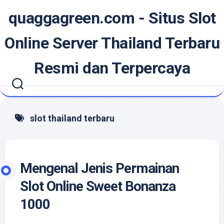
Skip
quaggagreen.com - Situs Slot
to
content
Online Server Thailand Terbaru
Resmi dan Terpercaya
slot thailand terbaru
Mengenal Jenis Permainan
Slot Online Sweet Bonanza
1000