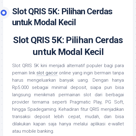
Slot QRIS 5K: Pilihan Cerdas
untuk Modal Kecil
Slot QRIS 5K: Pilihan Cerdas
untuk Modal Kecil
Slot QRIS 5K kini menjadi alternatif populer bagi para
pemain link
slot gacor
online yang ingin bermain tanpa
harus mengeluarkan banyak uang. Dengan hanya
Rp5.000 sebagai minimal deposit, siapa pun bisa
langsung menikmati permainan slot dari berbagai
provider ternama seperti Pragmatic Play, PG Soft,
hingga Spadegaming. Kehadiran fitur QRIS menjadikan
transaksi deposit lebih cepat, mudah, dan bisa
dilakukan kapan saja hanya melalui aplikasi e-wallet
atau mobile banking.