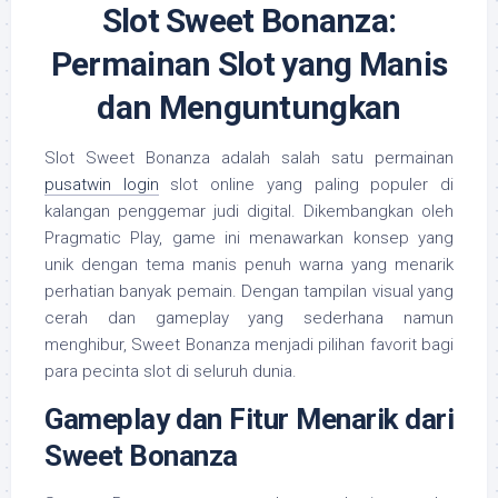
Slot Sweet Bonanza:
Permainan Slot yang Manis
dan Menguntungkan
Slot Sweet Bonanza adalah salah satu permainan
pusatwin login
slot online yang paling populer di
kalangan penggemar judi digital. Dikembangkan oleh
Pragmatic Play, game ini menawarkan konsep yang
unik dengan tema manis penuh warna yang menarik
perhatian banyak pemain. Dengan tampilan visual yang
cerah dan gameplay yang sederhana namun
menghibur, Sweet Bonanza menjadi pilihan favorit bagi
para pecinta slot di seluruh dunia.
Gameplay dan Fitur Menarik dari
Sweet Bonanza