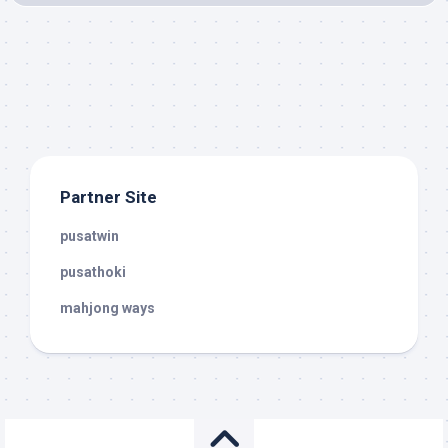
Partner Site
pusatwin
pusathoki
mahjong ways