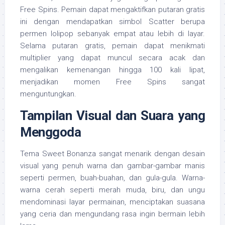
Free Spins. Pemain dapat mengaktifkan putaran gratis
ini dengan mendapatkan simbol Scatter berupa
permen lolipop sebanyak empat atau lebih di layar.
Selama putaran gratis, pemain dapat menikmati
multiplier yang dapat muncul secara acak dan
mengalikan kemenangan hingga 100 kali lipat,
menjadikan momen Free Spins sangat
menguntungkan.
Tampilan Visual dan Suara yang
Menggoda
Tema Sweet Bonanza sangat menarik dengan desain
visual yang penuh warna dan gambar-gambar manis
seperti permen, buah-buahan, dan gula-gula. Warna-
warna cerah seperti merah muda, biru, dan ungu
mendominasi layar permainan, menciptakan suasana
yang ceria dan mengundang rasa ingin bermain lebih