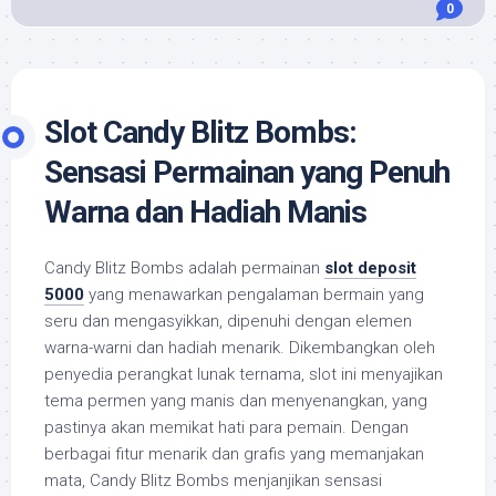
0
Slot Candy Blitz Bombs:
Sensasi Permainan yang Penuh
Warna dan Hadiah Manis
Candy Blitz Bombs adalah permainan
slot deposit
5000
yang menawarkan pengalaman bermain yang
seru dan mengasyikkan, dipenuhi dengan elemen
warna-warni dan hadiah menarik. Dikembangkan oleh
penyedia perangkat lunak ternama, slot ini menyajikan
tema permen yang manis dan menyenangkan, yang
pastinya akan memikat hati para pemain. Dengan
berbagai fitur menarik dan grafis yang memanjakan
mata, Candy Blitz Bombs menjanjikan sensasi