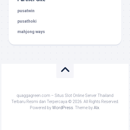
pusatwin
pusathoki
mahjong ways
quaggagreen.com – Situs Slot Online Server Thailand
Terbaru Resmi dan Terpercaya © 2026. All Rights Reserved.
Powered by
WordPress
. Theme by
Alx
.