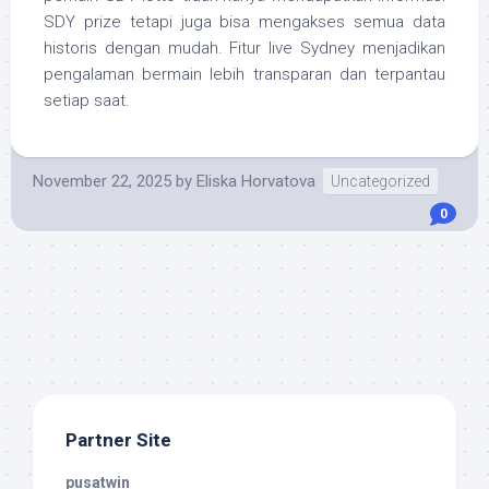
SDY prize tetapi juga bisa mengakses semua data
historis dengan mudah. Fitur live Sydney menjadikan
pengalaman bermain lebih transparan dan terpantau
setiap saat.
November 22, 2025
by
Eliska Horvatova
Uncategorized
0
Partner Site
pusatwin