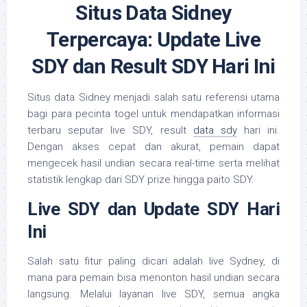
Situs Data Sidney
Terpercaya: Update Live
SDY dan Result SDY Hari Ini
Situs data Sidney menjadi salah satu referensi utama
bagi para pecinta togel untuk mendapatkan informasi
terbaru seputar live SDY, result
data sdy
hari ini.
Dengan akses cepat dan akurat, pemain dapat
mengecek hasil undian secara real-time serta melihat
statistik lengkap dari SDY prize hingga paito SDY.
Live SDY dan Update SDY Hari
Ini
Salah satu fitur paling dicari adalah live Sydney, di
mana para pemain bisa menonton hasil undian secara
langsung. Melalui layanan live SDY, semua angka