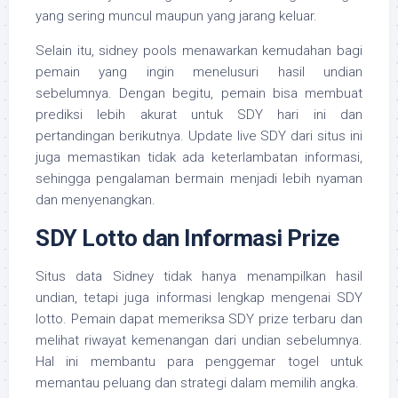
yang sering muncul maupun yang jarang keluar.
Selain itu, sidney pools menawarkan kemudahan bagi
pemain yang ingin menelusuri hasil undian
sebelumnya. Dengan begitu, pemain bisa membuat
prediksi lebih akurat untuk SDY hari ini dan
pertandingan berikutnya. Update live SDY dari situs ini
juga memastikan tidak ada keterlambatan informasi,
sehingga pengalaman bermain menjadi lebih nyaman
dan menyenangkan.
SDY Lotto dan Informasi Prize
Situs data Sidney tidak hanya menampilkan hasil
undian, tetapi juga informasi lengkap mengenai SDY
lotto. Pemain dapat memeriksa SDY prize terbaru dan
melihat riwayat kemenangan dari undian sebelumnya.
Hal ini membantu para penggemar togel untuk
memantau peluang dan strategi dalam memilih angka.