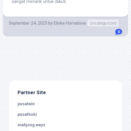
sangat menarik untuk diikuti.
September 24, 2025
by
Eliska Horvatova
Uncategorized
0
Partner Site
pusatwin
pusathoki
mahjong ways