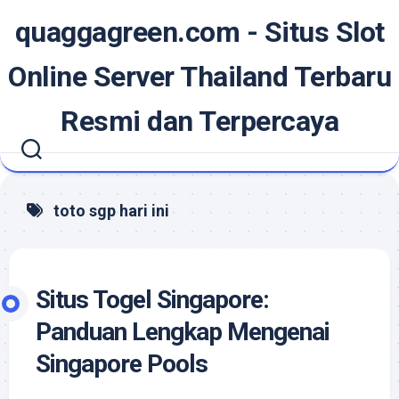
Skip
quaggagreen.com - Situs Slot
to
content
Online Server Thailand Terbaru
Resmi dan Terpercaya
toto sgp hari ini
Situs Togel Singapore:
Panduan Lengkap Mengenai
Singapore Pools