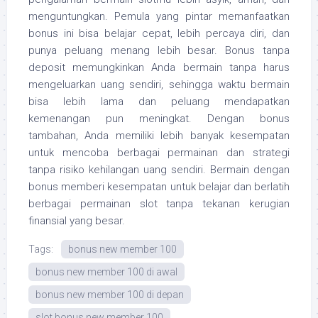
menguntungkan. Pemula yang pintar memanfaatkan
bonus ini bisa belajar cepat, lebih percaya diri, dan
punya peluang menang lebih besar. Bonus tanpa
deposit memungkinkan Anda bermain tanpa harus
mengeluarkan uang sendiri, sehingga waktu bermain
bisa lebih lama dan peluang mendapatkan
kemenangan pun meningkat. Dengan bonus
tambahan, Anda memiliki lebih banyak kesempatan
untuk mencoba berbagai permainan dan strategi
tanpa risiko kehilangan uang sendiri. Bermain dengan
bonus memberi kesempatan untuk belajar dan berlatih
berbagai permainan slot tanpa tekanan kerugian
finansial yang besar.
Tags:
bonus new member 100
bonus new member 100 di awal
bonus new member 100 di depan
slot bonus new member 100