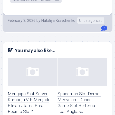
February 3, 2026
by
Nataliya Kravchenko
Uncategorized
0
You may also like...
Mengapa Slot Server
Spaceman Slot Demo:
Kamboja VIP Menjadi
Menyelami Dunia
Pilihan Utama Para
Game Slot Bertema
Pecinta Slot?
Luar Angkasa