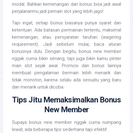
modal. Bahkan kemenangan dari bonus bisa jadi awal
perjalananmu jadi pemain slot yang lebih jago!
Tapi ingat, setiap bonus biasanya punya syarat dan
ketentuan. Ada batasan permainan tertentu, maksimal
kemenangan, atau persyaratan taruhan (wagering
requirement). Jadi sebelum mulai, baca aturan
bonusnya dulu. Dengan begitu, bonus new member
nggak cuma bikin senang, tapi juga bikin kamu pinter
main slot sejak awal. Promosi dan bonus lainnya
membuat pengalaman bermain lebih menarik dan
tidak monoton, karena selalu ada sesuatu yang baru
dan menarik untuk dicoba.
Tips Jitu Memaksimalkan Bonus
New Member
Supaya bonus new member nggak cuma numpang
lewat, ada beberapa tips sederhana tapi efektif: