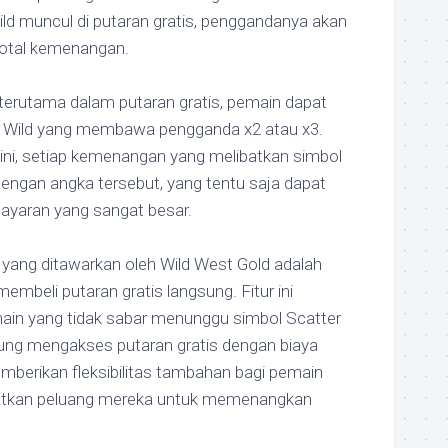
Wild muncul di putaran gratis, penggandanya akan
total kemenangan.
terutama dalam putaran gratis, pemain dapat
Wild yang membawa pengganda x2 atau x3.
ni, setiap kemenangan yang melibatkan simbol
 dengan angka tersebut, yang tentu saja dapat
yaran yang sangat besar.
ik yang ditawarkan oleh Wild West Gold adalah
beli putaran gratis langsung. Fitur ini
in yang tidak sabar menunggu simbol Scatter
ung mengakses putaran gratis dengan biaya
memberikan fleksibilitas tambahan bagi pemain
katkan peluang mereka untuk memenangkan