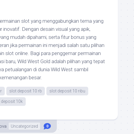
 permainan slot yang menggabungkan tema yang
r inovatif. Dengan desain visual yang apik,
ng mudah dipahami, serta fitur bonus yang
an jika permainan ini menjadi salah satu pilihan
ain slot online. Bagi para penggemar permainan
i baru, Wild West Gold adalah pilihan yang tepat
a petualangan di dunia Wild West sambil
kemenangan besar.
r
slot deposit 10 rb
slot deposit 10 ribu
t deposit 10k
tova
Uncategorized
0