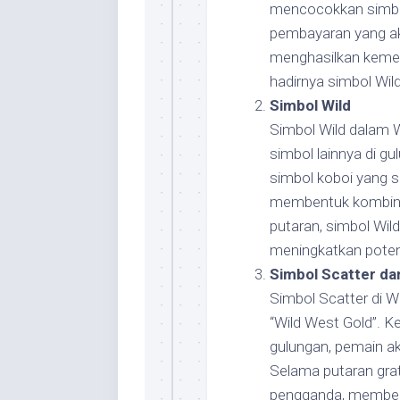
mencocokkan simbol
pembayaran yang ak
menghasilkan kemen
hadirnya simbol Wil
Simbol Wild
Simbol Wild dalam 
simbol lainnya di gu
simbol koboi yang 
membentuk kombinas
putaran, simbol Wil
meningkatkan pote
Simbol Scatter da
Simbol Scatter di W
“Wild West Gold”. Ke
gulungan, pemain ak
Selama putaran grat
pengganda, memberi