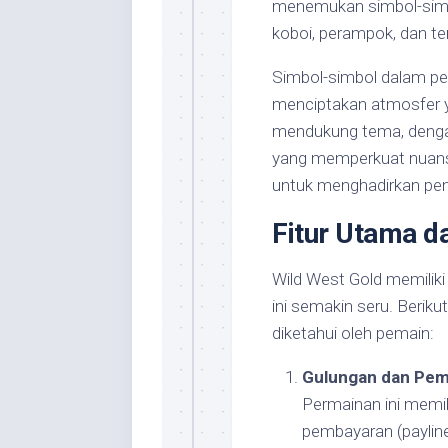
menemukan simbol-simbo
koboi, perampok, dan te
Simbol-simbol dalam per
menciptakan atmosfer 
mendukung tema, dengan
yang memperkuat nuans
untuk menghadirkan pen
Fitur Utama d
Wild West Gold memilik
ini semakin seru. Beriku
diketahui oleh pemain:
Gulungan dan Pe
Permainan ini memili
pembayaran (payli