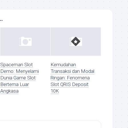
..
Spaceman Slot
Kemudahan
Demo: Menyelami
Transaksi dan Modal
Dunia Game Slot
Ringan: Fenomena
Bertema Luar
Slot QRIS Deposit
Angkasa
10K