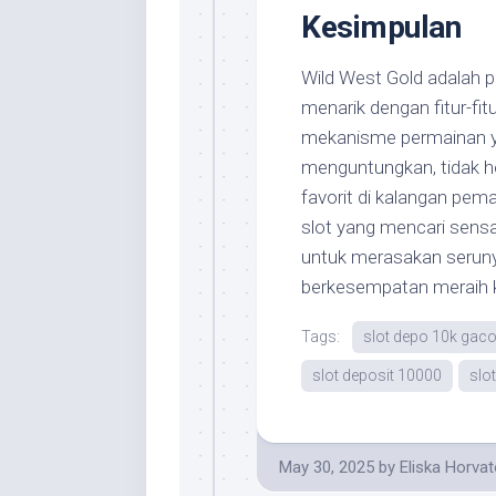
Kesimpulan
Wild West Gold adalah
menarik dengan fitur-fitu
mekanisme permainan ya
menguntungkan, tidak her
favorit di kalangan pem
slot yang mencari sensas
untuk merasakan seruny
berkesempatan meraih 
Tags:
slot depo 10k gaco
slot deposit 10000
slo
May 30, 2025
by
Eliska Horva