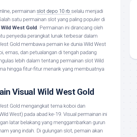
nline, permainan
slot depo 10 rb
selalu menjadi
alah satu permainan slot yang paling populer di
h
Wild West Gold
. Permainan ini dirancang oleh
atu penyedia perangkat lunak terbesar dalam
ld West Gold membawa pemain ke dunia Wild West
i, emas, dan petualangan di tengah padang
mengulas lebih dalam tentang permainan slot Wild
ema hingga fitur-fitur menarik yang membuatnya
in Visual Wild West Gold
West Gold mengangkat tema koboi dan
(Wild West) pada abad ke-19. Visual permainan ini
gan latar belakang yang menggambarkan gurun
nam yang indah. Di gulungan slot, pemain akan