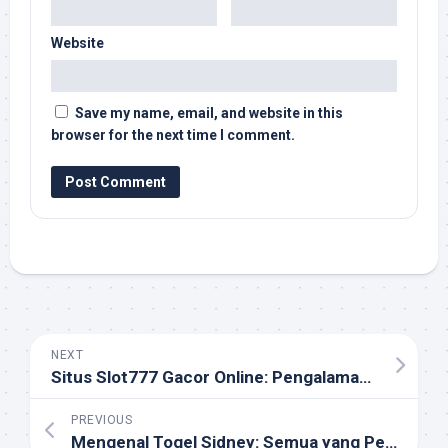
Website
Save my name, email, and website in this
browser for the next time I comment.
NEXT
Situs Slot777 Gacor Online: Pengalaman Main Slot dengan Peluang Menang Tinggi
PREVIOUS
Mengenal Togel Sidney: Semua yang Perlu Anda Tahu tentang Live Draw SDY Pools