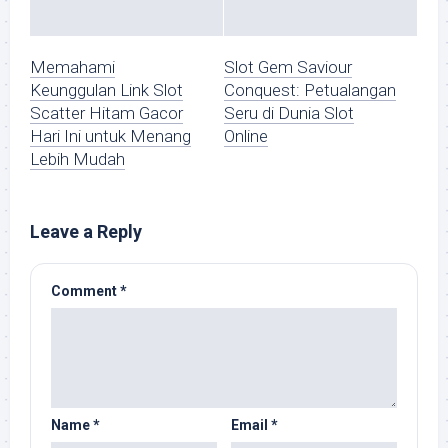
Memahami
Slot Gem Saviour
Keunggulan Link Slot
Conquest: Petualangan
Scatter Hitam Gacor
Seru di Dunia Slot
Hari Ini untuk Menang
Online
Lebih Mudah
Leave a Reply
Comment
*
Name
*
Email
*