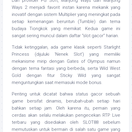
Dari provider PG Soft, Mahjong Ways dan Mahjong
Ways 2 menjadi favorit instan karena mekanik yang
inovatif dengan sistem Multiplier yang meningkat pada
setiap kemenangan beruntun (Tumble) dan tema
budaya Tiongkok yang memikat. Kedua game ini
sangat sering muncul dalam daftar “slot gacor” harian.
Tidak ketinggalan, ada game klasik seperti Starlight
Princess (dijuluki ‘Nenek Slot’) yang memiliki
mekanisme mirip dengan Gates of Olympus namun
dengan tema fantasi yang berbeda, serta Wild West
Gold dengan fitur Sticky Wild yang sangat
menguntungkan saat memasuki mode bonus.
Penting untuk dicatat bahwa status gacor sebuah
game bersifat dinamis, berubah-ubah setiap hari
bahkan setiap jam. Oleh karena itu, pemain yang
cerdas akan selalu melakukan pengecekan RTP Live
terbaru yang disediakan oleh SLOT88 sebelum
memutuskan untuk bermain di salah satu game yang