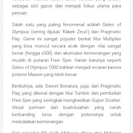
sebagai slot gacor dan menjadi fokus utama para
pemain.
Salah satu yang paling fenomenal adalah Gates of
Olympus (sering dijuluki ‘Kakek Zeus’) dari Pragmatic
Play. Game ini sangat populer berkat fitur Multiplier
yang bisa muncul secara acak dengan nilai sangat
besar (hingga x500) dan akumulasi kemenangan yang
mudah di putaran Free Spin. Varian barunya seperti
Gates of Olympus 1000 bahkan menjadi incaran karena
potensi Maxwin yang lebih besar.
Berikutnya, ada Sweet Bonanza, juga dari Pragmatic
Play, yang dikenal dengan fitur Tumble dan pembelian
Free Spin yang seringkali menghasilkan Super Scatter.
Visual permen dan buah-buahan yang cerah
berbanding lurus dengan potensinya untuk
meledakkan kemenangan.