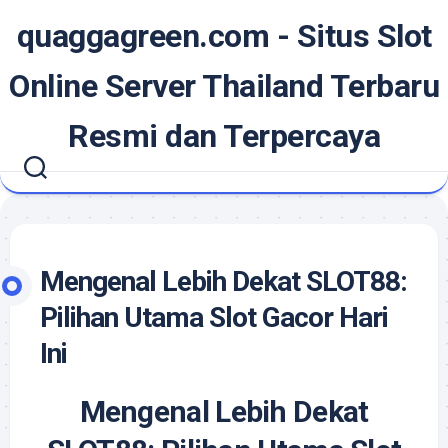
Skip
quaggagreen.com - Situs Slot
to
content
Online Server Thailand Terbaru
Resmi dan Terpercaya
Mengenal Lebih Dekat SLOT88:
Pilihan Utama Slot Gacor Hari
Ini
Mengenal Lebih Dekat