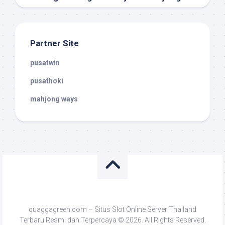
Partner Site
pusatwin
pusathoki
mahjong ways
quaggagreen.com – Situs Slot Online Server Thailand
Terbaru Resmi dan Terpercaya © 2026. All Rights Reserved.