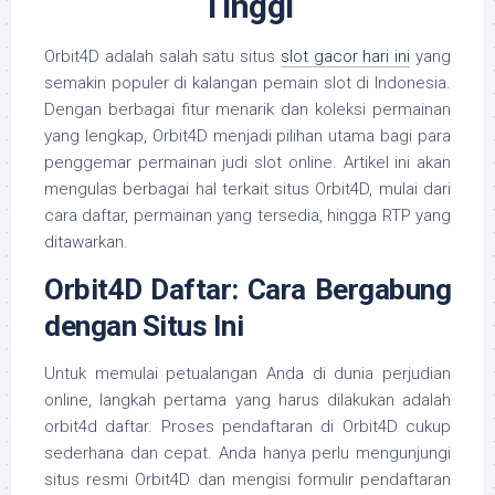
Tinggi
Orbit4D adalah salah satu situs
slot gacor hari ini
yang
semakin populer di kalangan pemain slot di Indonesia.
Dengan berbagai fitur menarik dan koleksi permainan
yang lengkap, Orbit4D menjadi pilihan utama bagi para
penggemar permainan judi slot online. Artikel ini akan
mengulas berbagai hal terkait situs Orbit4D, mulai dari
cara daftar, permainan yang tersedia, hingga RTP yang
ditawarkan.
Orbit4D Daftar: Cara Bergabung
dengan Situs Ini
Untuk memulai petualangan Anda di dunia perjudian
online, langkah pertama yang harus dilakukan adalah
orbit4d daftar. Proses pendaftaran di Orbit4D cukup
sederhana dan cepat. Anda hanya perlu mengunjungi
situs resmi Orbit4D dan mengisi formulir pendaftaran