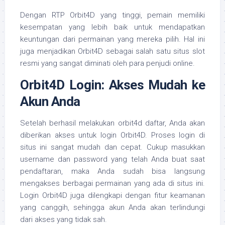
Dengan RTP Orbit4D yang tinggi, pemain memiliki
kesempatan yang lebih baik untuk mendapatkan
keuntungan dari permainan yang mereka pilih. Hal ini
juga menjadikan Orbit4D sebagai salah satu situs slot
resmi yang sangat diminati oleh para penjudi online.
Orbit4D Login: Akses Mudah ke
Akun Anda
Setelah berhasil melakukan orbit4d daftar, Anda akan
diberikan akses untuk login Orbit4D. Proses login di
situs ini sangat mudah dan cepat. Cukup masukkan
username dan password yang telah Anda buat saat
pendaftaran, maka Anda sudah bisa langsung
mengakses berbagai permainan yang ada di situs ini.
Login Orbit4D juga dilengkapi dengan fitur keamanan
yang canggih, sehingga akun Anda akan terlindungi
dari akses yang tidak sah.