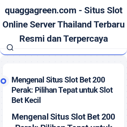
Skip
quaggagreen.com - Situs Slot
to
content
Online Server Thailand Terbaru
Resmi dan Terpercaya
Mengenal Situs Slot Bet 200
Perak: Pilihan Tepat untuk Slot
Bet Kecil
Mengenal Situs Slot Bet 200