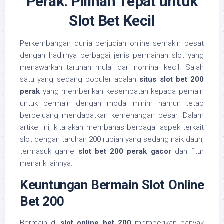
Perak: Pilihan Tepat untuk
Slot Bet Kecil
Perkembangan dunia perjudian online semakin pesat
dengan hadirnya berbagai jenis permainan slot yang
menawarkan taruhan mulai dari nominal kecil. Salah
satu yang sedang populer adalah
situs slot bet 200
perak
yang memberikan kesempatan kepada pemain
untuk bermain dengan modal minim namun tetap
berpeluang mendapatkan kemenangan besar. Dalam
artikel ini, kita akan membahas berbagai aspek terkait
slot dengan taruhan 200 rupiah yang sedang naik daun,
termasuk game
slot bet 200 perak gacor
dan fitur
menarik lainnya.
Keuntungan Bermain Slot Online
Bet 200
Bermain di
slot online bet 200
memberikan banyak