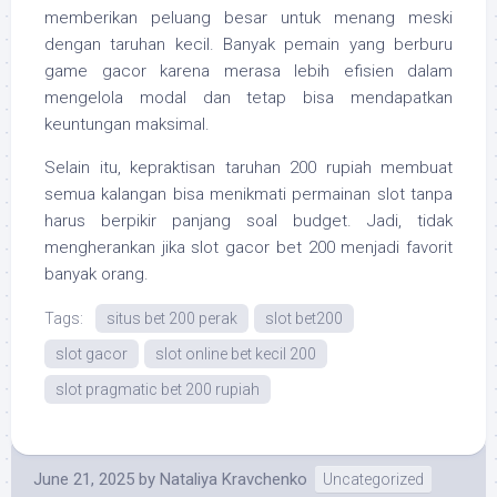
memberikan peluang besar untuk menang meski
dengan taruhan kecil. Banyak pemain yang berburu
game gacor karena merasa lebih efisien dalam
mengelola modal dan tetap bisa mendapatkan
keuntungan maksimal.
Selain itu, kepraktisan taruhan 200 rupiah membuat
semua kalangan bisa menikmati permainan slot tanpa
harus berpikir panjang soal budget. Jadi, tidak
mengherankan jika slot gacor bet 200 menjadi favorit
banyak orang.
Tags:
situs bet 200 perak
slot bet200
slot gacor
slot online bet kecil 200
slot pragmatic bet 200 rupiah
June 21, 2025
by
Nataliya Kravchenko
Uncategorized