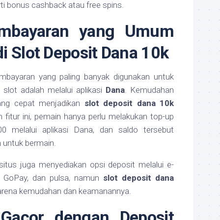
rti bonus cashback atau free spins.
embayaran yang Umum
i Slot Deposit Dana 10k
mbayaran yang paling banyak digunakan untuk
 slot adalah melalui aplikasi
Dana
. Kemudahan
yang cepat menjadikan
slot deposit dana 10k
 fitur ini, pemain hanya perlu melakukan top-up
0 melalui aplikasi Dana, dan saldo tersebut
 untuk bermain.
situs juga menyediakan opsi deposit melalui e-
VO, GoPay, dan pulsa, namun
slot deposit dana
 karena kemudahan dan keamanannya.
 Gacor dengan Deposit