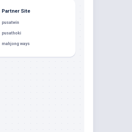
Partner Site
pusatwin
pusathoki
mahjong ways