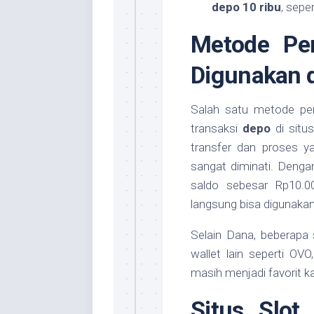
depo 10 ribu
, sepe
Metode P
Digunakan d
Salah satu metode pe
transaksi
depo
di situs
transfer dan proses 
sangat diminati. Dengan
saldo sebesar Rp10.00
langsung bisa digunakan
Selain Dana, beberapa 
wallet lain seperti O
masih menjadi favorit
Situs Slot