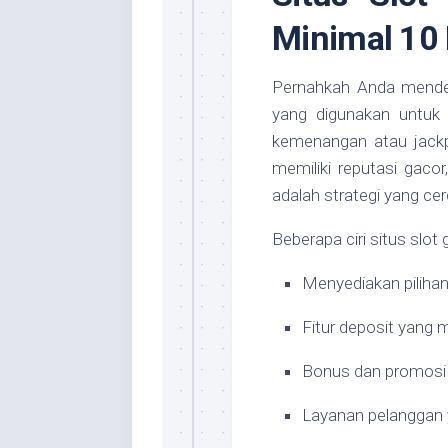
Minimal 10 
Pernahkah Anda menden
yang digunakan untuk
kemenangan atau jackp
memiliki reputasi gaco
adalah strategi yang cer
Beberapa ciri situs slot 
Menyediakan pilihan
Fitur deposit yang 
Bonus dan promosi
Layanan pelanggan 