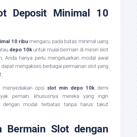
ot Deposit Minimal 10
imal 10 ribu
mengacu pada batas minimal uang
atau
depo 10k
untuk mulai bermain di mesin slot
ain, Anda hanya perlu mengeluarkan modal awal
 dapat mengakses berbagai permainan slot yang
t.
ng menyediakan opsi
slot min depo 10k
demi
nyak pemain, khususnya mereka yang ingin
 dengan modal terbatas tanpa harus takut
.
n Bermain Slot dengan