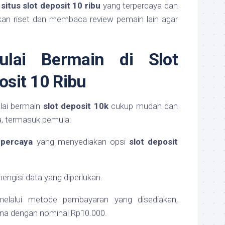
i
situs slot deposit 10 ribu
yang terpercaya dan
kan riset dan membaca review pemain lain agar
lai Bermain di Slot
sit 10 Ribu
lai bermain
slot deposit 10k
cukup mudah dan
ja, termasuk pemula:
erpercaya
yang menyediakan opsi
slot deposit
ngisi data yang diperlukan.
melalui metode pembayaran yang disediakan,
ana dengan nominal Rp10.000.