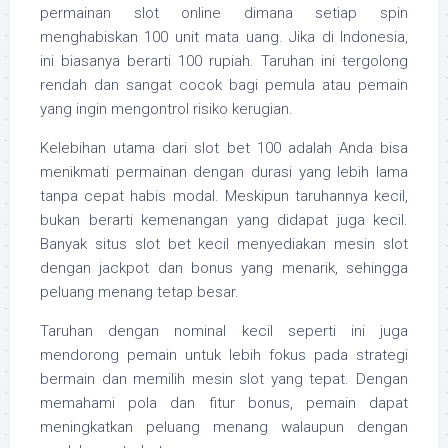
permainan slot online dimana setiap spin
menghabiskan 100 unit mata uang. Jika di Indonesia,
ini biasanya berarti 100 rupiah. Taruhan ini tergolong
rendah dan sangat cocok bagi pemula atau pemain
yang ingin mengontrol risiko kerugian.
Kelebihan utama dari slot bet 100 adalah Anda bisa
menikmati permainan dengan durasi yang lebih lama
tanpa cepat habis modal. Meskipun taruhannya kecil,
bukan berarti kemenangan yang didapat juga kecil.
Banyak situs slot bet kecil menyediakan mesin slot
dengan jackpot dan bonus yang menarik, sehingga
peluang menang tetap besar.
Taruhan dengan nominal kecil seperti ini juga
mendorong pemain untuk lebih fokus pada strategi
bermain dan memilih mesin slot yang tepat. Dengan
memahami pola dan fitur bonus, pemain dapat
meningkatkan peluang menang walaupun dengan