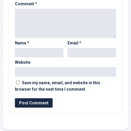
Comment
*
Name
*
Email
*
Website
Save my name, email, and website in this
browser for the next time I comment.