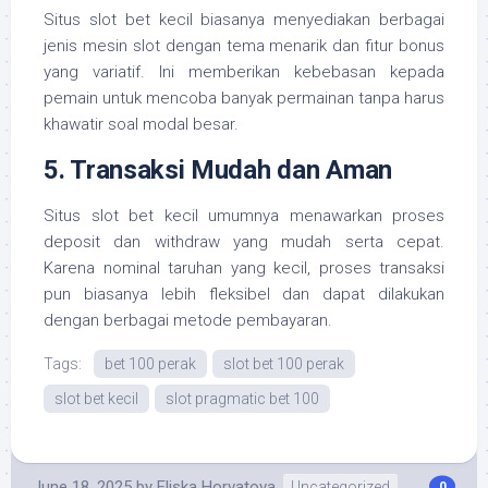
Situs slot bet kecil biasanya menyediakan berbagai
jenis mesin slot dengan tema menarik dan fitur bonus
yang variatif. Ini memberikan kebebasan kepada
pemain untuk mencoba banyak permainan tanpa harus
khawatir soal modal besar.
5. Transaksi Mudah dan Aman
Situs slot bet kecil umumnya menawarkan proses
deposit dan withdraw yang mudah serta cepat.
Karena nominal taruhan yang kecil, proses transaksi
pun biasanya lebih fleksibel dan dapat dilakukan
dengan berbagai metode pembayaran.
Tags:
bet 100 perak
slot bet 100 perak
slot bet kecil
slot pragmatic bet 100
June 18, 2025
by
Eliska Horvatova
Uncategorized
0