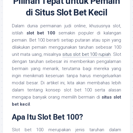
Pilihan Tepat untuk Pemain
di Situs Slot Bet Kecil
Dalam dunia permainan judi online, khususnya slot,
istilah
slot bet 100
semakin populer di kalangan
pemain. Bet 100 berarti setiap putaran atau spin yang
dilakukan pemain menggunakan taruhan sebesar 100
unit mata uang, misalnya
situs slot bet 100 rupiah
. Slot
dengan taruhan sebesar ini memberikan pengalaman
bermain yang menarik, terutama bagi mereka yang
ingin menikmati keseruan tanpa harus mengeluarkan
modal besar. Di artikel ini, kita akan membahas lebih
dalam tentang konsep slot bet 100 serta alasan
mengapa banyak orang memilih bermain di
situs slot
bet kecil
.
Apa Itu Slot Bet 100?
Slot bet 100 merupakan jenis taruhan dalam