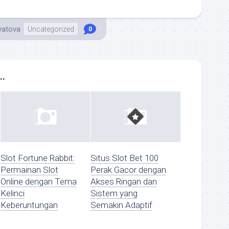
vatova
Uncategorized
0
..
Slot Fortune Rabbit:
Situs Slot Bet 100
Permainan Slot
Perak Gacor dengan
Online dengan Tema
Akses Ringan dan
Kelinci
Sistem yang
Keberuntungan
Semakin Adaptif