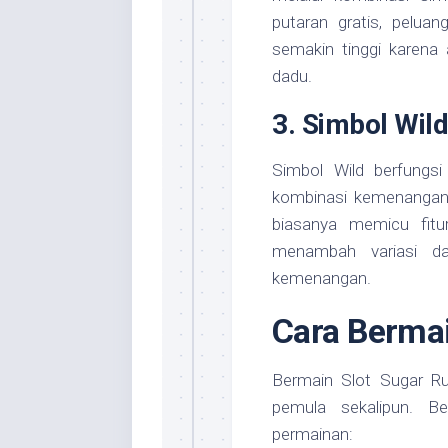
putaran gratis, pelu
semakin tinggi karena
dadu.
3. Simbol Wild
Simbol Wild berfungs
kombinasi kemenangan
biasanya memicu fitur
menambah variasi d
kemenangan.
Cara Bermai
Bermain Slot Sugar R
pemula sekalipun. Be
permainan: