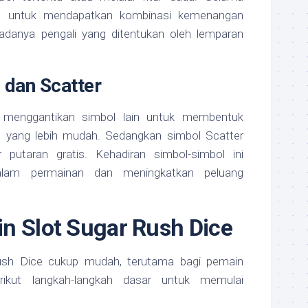
ang untuk mendapatkan kombinasi kemenangan
 adanya pengali yang ditentukan oleh lemparan
 dan Scatter
i menggantikan simbol lain untuk membentuk
 yang lebih mudah. Sedangkan simbol Scatter
 putaran gratis. Kehadiran simbol-simbol ini
alam permainan dan meningkatkan peluang
n Slot Sugar Rush Dice
ush Dice cukup mudah, terutama bagi pemain
rikut langkah-langkah dasar untuk memulai