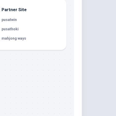
Partner Site
pusatwin
pusathoki
mahjong ways