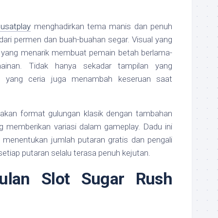
pusatplay
menghadirkan tema manis dan penuh
 dari permen dan buah-buahan segar. Visual yang
is yang menarik membuat pemain betah berlama-
ainan. Tidak hanya sekadar tampilan yang
k yang ceria juga menambah keseruan saat
akan format gulungan klasik dengan tambahan
g memberikan variasi dalam gameplay. Dadu ini
 menentukan jumlah putaran gratis dan pengali
tiap putaran selalu terasa penuh kejutan.
gulan Slot Sugar Rush