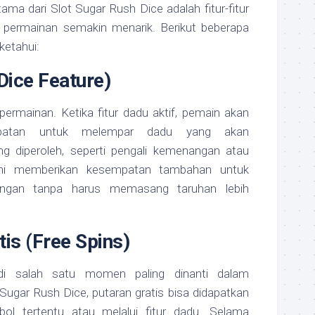
tama dari Slot Sugar Rush Dice adalah fitur-fitur
permainan semakin menarik. Berikut beberapa
ketahui:
(Dice Feature)
ri permainan. Ketika fitur dadu aktif, pemain akan
patan untuk melempar dadu yang akan
 diperoleh, seperti pengali kemenangan atau
r ini memberikan kesempatan tambahan untuk
ngan tanpa harus memasang taruhan lebih
tis (Free Spins)
adi salah satu momen paling dinanti dalam
 Sugar Rush Dice, putaran gratis bisa didapatkan
bol tertentu atau melalui fitur dadu. Selama