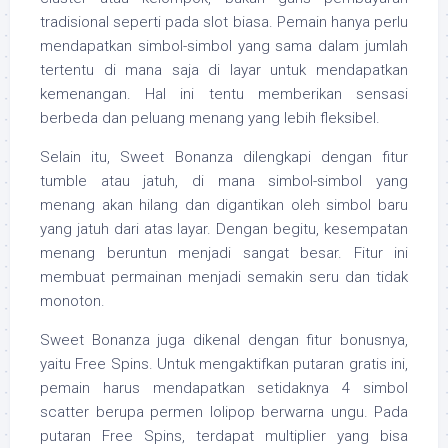
tradisional seperti pada slot biasa. Pemain hanya perlu
mendapatkan simbol-simbol yang sama dalam jumlah
tertentu di mana saja di layar untuk mendapatkan
kemenangan. Hal ini tentu memberikan sensasi
berbeda dan peluang menang yang lebih fleksibel.
Selain itu, Sweet Bonanza dilengkapi dengan fitur
tumble atau jatuh, di mana simbol-simbol yang
menang akan hilang dan digantikan oleh simbol baru
yang jatuh dari atas layar. Dengan begitu, kesempatan
menang beruntun menjadi sangat besar. Fitur ini
membuat permainan menjadi semakin seru dan tidak
monoton.
Sweet Bonanza juga dikenal dengan fitur bonusnya,
yaitu Free Spins. Untuk mengaktifkan putaran gratis ini,
pemain harus mendapatkan setidaknya 4 simbol
scatter berupa permen lolipop berwarna ungu. Pada
putaran Free Spins, terdapat multiplier yang bisa