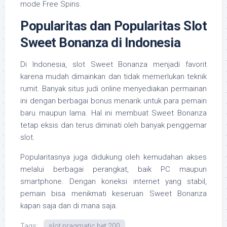
mode Free Spins.
Popularitas dan Popularitas Slot
Sweet Bonanza di Indonesia
Di Indonesia, slot Sweet Bonanza menjadi favorit
karena mudah dimainkan dan tidak memerlukan teknik
rumit. Banyak situs judi online menyediakan permainan
ini dengan berbagai bonus menarik untuk para pemain
baru maupun lama. Hal ini membuat Sweet Bonanza
tetap eksis dan terus diminati oleh banyak penggemar
slot.
Popularitasnya juga didukung oleh kemudahan akses
melalui berbagai perangkat, baik PC maupun
smartphone. Dengan koneksi internet yang stabil,
pemain bisa menikmati keseruan Sweet Bonanza
kapan saja dan di mana saja.
Tags:
slot pragmatic bet 200