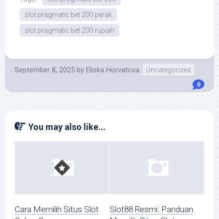
slot pragmatic bet 200 perak
slot pragmatic bet 200 rupiah
September 8, 2025
by
Eliska Horvatova
Uncategorized
0
You may also like...
Cara Memilih Situs Slot
Slot88 Resmi: Panduan