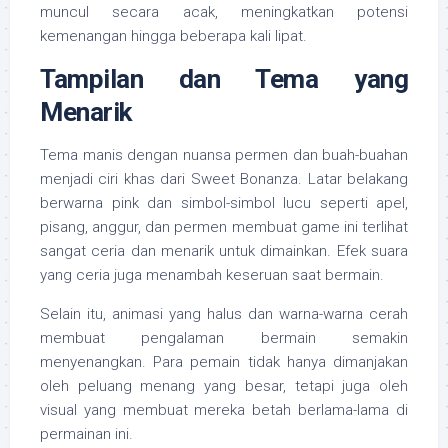
muncul secara acak, meningkatkan potensi
kemenangan hingga beberapa kali lipat.
Tampilan dan Tema yang
Menarik
Tema manis dengan nuansa permen dan buah-buahan
menjadi ciri khas dari Sweet Bonanza. Latar belakang
berwarna pink dan simbol-simbol lucu seperti apel,
pisang, anggur, dan permen membuat game ini terlihat
sangat ceria dan menarik untuk dimainkan. Efek suara
yang ceria juga menambah keseruan saat bermain.
Selain itu, animasi yang halus dan warna-warna cerah
membuat pengalaman bermain semakin
menyenangkan. Para pemain tidak hanya dimanjakan
oleh peluang menang yang besar, tetapi juga oleh
visual yang membuat mereka betah berlama-lama di
permainan ini.