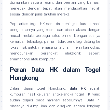
diumumkan secara resmi, dan pemain yang berhasil
menebak dengan tepat akan mendapatkan hadiah
sesuai dengan jenis taruhan mereka.
Popularitas togel HK semakin meningkat karena hasil
pengundiannya yang resmi dan bisa diakses dengan
mudah melalui berbagai situs online. Dengan adanya
kemajuan teknologi, pemain tidak perlu lagi datang ke
lokasi fisik untuk memasang taruhan, melainkan cukup
menggunakan perangkat elektronik seperti
smartphone atau komputer.
Peran Data HK dalam Togel
Hongkong
Dalam dunia togel Hongkong,
data HK
adalah
kumpulan hasil keluaran angka-angka togel HK yang
sudah terjadi pada hari-hari sebelumnya. Data ini
biasanya dikumpulkan dan disajikan secara lengkap