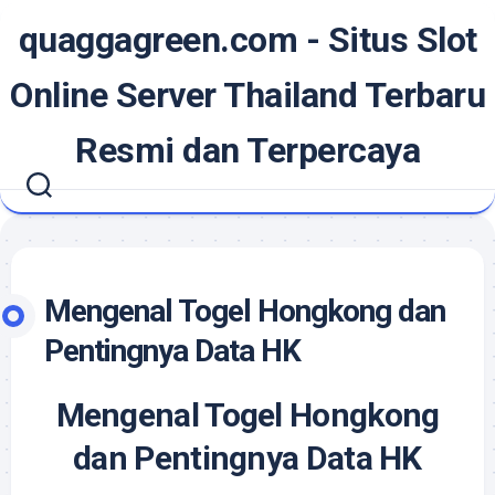
Skip
quaggagreen.com - Situs Slot
to
content
Online Server Thailand Terbaru
Resmi dan Terpercaya
Mengenal Togel Hongkong dan
Pentingnya Data HK
Mengenal Togel Hongkong
dan Pentingnya Data HK