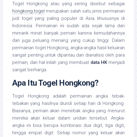
Togel Hongkong atau yang sering disebut sebagai
hongkong togel
merupakan salah satu jenis permainan
judi togel yang paling populer di Asia, khususnya di
Indonesia. Permainan ini sudah ada sejak lama dan
menarik minat banyak pemain karena kemudahannya
dan juga peluang menang yang cukup tinggi. Dalam
permainan togel Hongkong, angka-angka hasil keluaran
sangat penting untuk dipantau dan dianalisis oleh para
pemain, dan hal inilah yang membuat
data HK
menjadi
sangat berharga.
Apa Itu Togel Hongkong?
Togel Hongkong adalah permainan angka tebak-
tebakan yang hasilnya diundi setiap hari di Hongkong.
Biasanya, pemain akan menebak angka yang menurut
mereka akan keluar dalam undian tersebut. Angka-
angka ini bisa berupa kombinasi dua digit, tiga digit,
hingga empat digit. Setiap nomor yang keluar akan